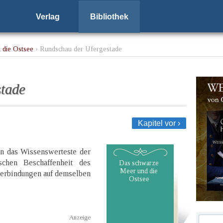
Verlag
Bibliothek
 die Ostsee
› Rundschau der Ufergestade
stade
Kapitel vor ›
n das Wissenswerteste der
schen Beschaffenheit des
Das schwarze
Meer und die
verbindungen auf demselben
Ostsee