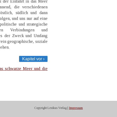
i der Einfahrt in das Meer
nnend, die verschiedenen
östlich, südlich und dann
lgen, und uns nur auf eine
olitische und strategische
hsten Verbindungen und
 es der Zweck und Umfang
f rein geographische, soziale
gehen.
Kapitel vor ›
as schwarze Meer und die
Copyright Lexikus Verlag |
Impressum