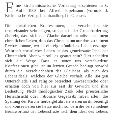
E
ine kirchenhistorische Vorlesung erschienen in 6.
Aufl. 1903 bei Alfred Topelmann (vormals J.
Kicker’sche Verlagsbuchhandlung) in Giessen.
Die christlichen Konfessionen, so verschieden sie
untereinander sein mögen, stimmen in der Grundforderung
überein, dass sich der Glaube darstellen müsse in einem
christlichen Leben, dass das Christentum nur dort zu seinem
Rechte komme, wo es ein eigentümliches Leben erzeuge.
Wahrhaft christliches Leben ist das gemeinsame Ideal der
Christenheit. Aber wie soll es geartet sein? Hier scheiden
sich die Wege. Dass es unter uns verschiedene
Konfessionen gibt, ist im letzten Grande bedingt sowohl
durch die Verschiedenheit des Glaubens, als auch des
Lebensideals, welches der Glaube vorhält. Alle übrigen
Unterschiede sind religiös betrachtet unwesentliche oder
erhalten doch von hier aus erst ihr Gewicht und ihre
Bedeutung. Nicht theologischer Zank oder priesterliche
Herrschsucht oder nationale Gegensatz haben allein die
Spaltung der Kirche herbeigeführt sie waren an ihr beteiligt
und konservieren sie heute noch , sondern die verschiedene
Beantwortung der Lebensfrage nach dem Ideal des Lebens