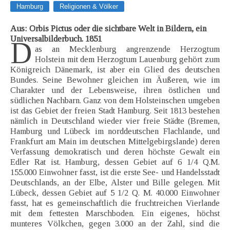
Hamburg
Religionen & Völker
Aus: Orbis Pictus oder die sichtbare Welt in Bildern, ein
Universalbilderbuch. 1851
D
as an Mecklenburg angrenzende Herzogtum
Holstein mit dem Herzogtum Lauenburg gehört zum
Königreich Dänemark, ist aber ein Glied des deutschen
Bundes. Seine Bewohner gleichen im Äußeren, wie im
Charakter und der Lebensweise, ihren östlichen und
südlichen Nachbarn. Ganz von dem Holsteinschen umgeben
ist das Gebiet der freien Stadt Hamburg. Seit 1813 bestehen
nämlich in Deutschland wieder vier freie Städte (Bremen,
Hamburg und Lübeck im norddeutschen Flachlande, und
Frankfurt am Main im deutschen Mittelgebirgslande) deren
Verfassung demokratisch und deren höchste Gewalt ein
Edler Rat ist. Hamburg, dessen Gebiet auf 6 1/4 Q.M.
155.000 Einwohner fasst, ist die erste See- und Handelsstadt
Deutschlands, an der Elbe, Alster und Bille gelegen. Mit
Lübeck, dessen Gebiet auf 5 1/2 Q. M. 40.000 Einwohner
fasst, hat es gemeinschaftlich die fruchtreichen Vierlande
mit dem fettesten Marschboden. Ein eigenes, höchst
munteres Völkchen, gegen 3.000 an der Zahl, sind die