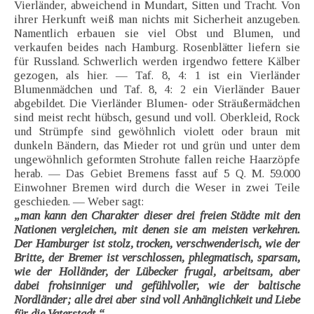
Vierländer, abweichend in Mundart, Sitten und Tracht. Von
ihrer Herkunft weiß man nichts mit Sicherheit anzugeben.
Namentlich erbauen sie viel Obst und Blumen, und
verkaufen beides nach Hamburg. Rosenblätter liefern sie
für Russland. Schwerlich werden irgendwo fettere Kälber
gezogen, als hier. — Taf. 8, 4: 1 ist ein Vierländer
Blumenmädchen und Taf. 8, 4: 2 ein Vierländer Bauer
abgebildet. Die Vierländer Blumen- oder Sträußermädchen
sind meist recht hübsch, gesund und voll. Oberkleid, Rock
und Strümpfe sind gewöhnlich violett oder braun mit
dunkeln Bändern, das Mieder rot und grün und unter dem
ungewöhnlich geformten Strohute fallen reiche Haarzöpfe
herab. — Das Gebiet Bremens fasst auf 5 Q. M. 59.000
Einwohner Bremen wird durch die Weser in zwei Teile
geschieden. — Weber sagt:
„man kann den Charakter dieser drei freien Städte mit den
Nationen vergleichen, mit denen sie am meisten verkehren.
Der Hamburger ist stolz, trocken, verschwenderisch, wie der
Britte, der Bremer ist verschlossen, phlegmatisch, sparsam,
wie der Holländer, der Lübecker frugal, arbeitsam, aber
dabei frohsinniger und gefühlvoller, wie der baltische
Nordländer; alle drei aber sind voll Anhänglichkeit und Liebe
für die Vaterstadt.“