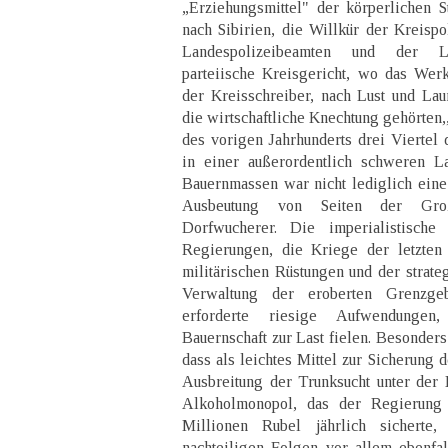
„Erziehungsmittel" der körperlichen 
nach Sibirien, die Willkür der Kreispo
Landespolizeibeamten und der Lan
parteiische Kreisgericht, wo das Wer
der Kreisschreiber, nach Lust und Laun
die wirtschaftliche Knechtung gehörten
des vorigen Jahrhunderts drei Viertel
in einer außerordentlich schweren L
Bauernmassen war nicht lediglich ein
Ausbeutung von Seiten der Groß
Dorfwucherer. Die imperialistische P
Regierungen, die Kriege der letzten
militärischen Rüstungen und der strate
Verwaltung der eroberten Grenzge
erforderte riesige Aufwendungen,
Bauernschaft zur Last fielen. Besonder
dass als leichtes Mittel zur Sicherung d
Ausbreitung der Trunksucht unter der
Alkoholmonopol, das der Regierun
Millionen Rubel jährlich sicherte
nachteiligen Folgen vor allem ebenfal