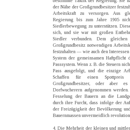
bestimmte Taktik der Regierung. Sie ha
der Nähe der Großgrundbesitzer festzuha
Arbeitskraft zu versorgen. Aus g
Regierung bis zum Jahre 1905 nich
Siedlerbewegung zu unterstützen. Dies
sich, und sie war mit großen Entbehr
Siedler verbunden. Dem gleiche
Großgrundbesitz notwendigen Arbeitsk
festzuhalten — wie auch den Interessen 
System der gemeinsamen Haftpflicht 
Passsystem. Wenn z. B. die Steuern nich
Pass ausgefolgt, und die einzige Arb
Schaffen für einen Spottpreis
Großgrundbesitzer, oder aber e
Dorfwucherern aufgenommen werden.
Fesselung der Bauern an die Landg
durch ihre Furcht, dass infolge der A
der Freizügigkeit der Bevölkerung und 
Bauernmassen unvermeidlich revolution
4. Die Mehrheit der kleinen und mittle