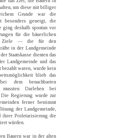
tte das Ziel, die Bauern in
lten, um diese mit billiger
leichem Grunde war die
t besonders geneigt, die
e ging deshalb spontan vor
ungen für die bäuerlichen
n Ziele — die für den
räfte in der Landgemeinde
der Staatskasse dienten das
der Landgemeinde und das
t bezahlt waren, wurde kein
eitsmöglichkeit blieb das
 bei dem benachbarten
s mussten Darlehen bei
 Die Regierung wurde zur
emeinden ferner bestimmt
uflösung der Landgemeinde,
ihrer Proletarisierung die
iert würden.
ren Bauern war in der alten