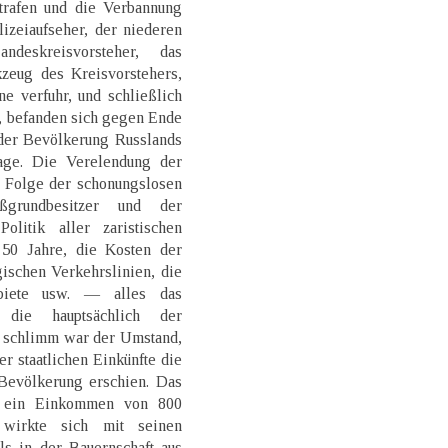
Strafen und die Verbannung
lizeiaufseher, der niederen
deskreisvorsteher, das
kzeug des Kreisvorstehers,
e verfuhr, und schließlich
,, befanden sich gegen Ende
 der Bevölkerung Russlands
age. Die Verelendung der
e Folge der schonungslosen
grundbesitzer und der
olitik aller zaristischen
 50 Jahre, die Kosten der
gischen Verkehrslinien, die
biete usw. — alles das
 die hauptsächlich der
s schlimm war der Umstand,
er staatlichen Einkünfte die
 Bevölkerung erschien. Das
g ein Einkommen von 800
, wirkte sich mit seinen
ls in der Bauernschaft aus