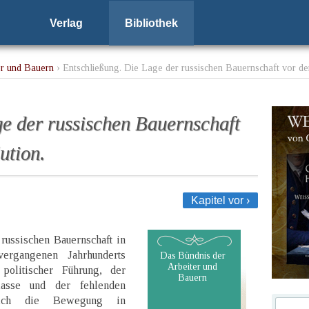
Verlag
Bibliothek
er und Bauern
› Entschließung. Die Lage der russischen Bauernschaft vor d
e der russischen Bauernschaft
ution.
Kapitel vor ›
russischen Bauernschaft in
ergangenen Jahrhunderts
Das Bündnis der
Arbeiter und
politischer Führung, der
Bauern
lasse und der fehlenden
sich die Bewegung in