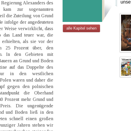
unse
r Regierung Alexanders des
s kam zur sogenannten
eil die Zuteilung von Grund
e infolge der angedeuteten
r Weise verwirklicht, dass
alle Kapitel sehen
 das Land teuer war, die
erhielten, als sie vor der
n 25 Prozent über, den
en. In den Gebieten mit
 Bauern an Grund und Boden
tine auf das Doppelte des
 Nur in den westlichen
Polen waren und daher die
mpf gegen den polnischen
tandpunkt die Oberhand
30 Prozent mehr Grund und
Preis. Die ungenügende
nd und Boden ließ in den
ieten schnell einen großen
eunziger Jahren stehen wir