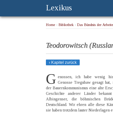
Lexikus
Home
›
Bibliothek
›
Das Bündnis der Arbeit
Teodorowitsch (Russla
‹ Kapitel zurück
G
enossen, ich habe wenig hi
Genosse Tregubaw gesagt hat, 
der Bauernkommunismus eine alte Ersche
Geschichte anderer Länder bekann
Albingenser, die böhmischen Brüd
Deutschland. Wir ehren alle diese Käm
sie haben trotzdem lauter Niederlagen er