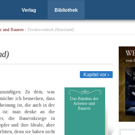
Verlag
Bibliothek
er und Bauern
› Teodorowitsch (Russland)
nd)
Kapitel vor ›
nzuzufügen. Zu dem, was
möchte ich bemerken, dass
Das Bündnis der
Arbeiter und
inung ist, die auch in der
Bauern
t ist; man denke an die
er, die Bauernkriege in
pfer und ihre Ideale, aber
litten, denn sie haben nicht