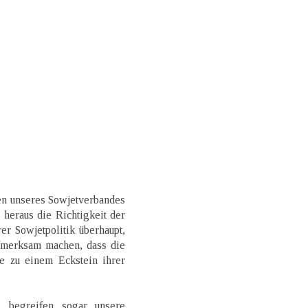
ken unseres Sowjetverbandes
s heraus die Richtigkeit der
er Sowjetpolitik überhaupt,
ufmerksam machen, dass die
ge zu einem Eckstein ihrer
t, begreifen sogar unsere