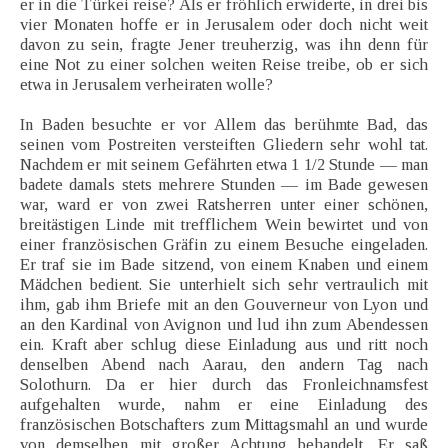
er in die Türkei reise? Als er fröhlich erwiderte, in drei bis
vier Monaten hoffe er in Jerusalem oder doch nicht weit
davon zu sein, fragte Jener treuherzig, was ihn denn für
eine Not zu einer solchen weiten Reise treibe, ob er sich
etwa in Jerusalem verheiraten wolle?
In Baden besuchte er vor Allem das berühmte Bad, das
seinen vom Postreiten versteiften Gliedern sehr wohl tat.
Nachdem er mit seinem Gefährten etwa 1 1/2 Stunde — man
badete damals stets mehrere Stunden — im Bade gewesen
war, ward er von zwei Ratsherren unter einer schönen,
breitästigen Linde mit trefflichem Wein bewirtet und von
einer französischen Gräfin zu einem Besuche eingeladen.
Er traf sie im Bade sitzend, von einem Knaben und einem
Mädchen bedient. Sie unterhielt sich sehr vertraulich mit
ihm, gab ihm Briefe mit an den Gouverneur von Lyon und
an den Kardinal von Avignon und lud ihn zum Abendessen
ein. Kraft aber schlug diese Einladung aus und ritt noch
denselben Abend nach Aarau, den andern Tag nach
Solothurn. Da er hier durch das Fronleichnamsfest
aufgehalten wurde, nahm er eine Einladung des
französischen Botschafters zum Mittagsmahl an und wurde
von demselben mit großer Achtung behandelt. Er saß