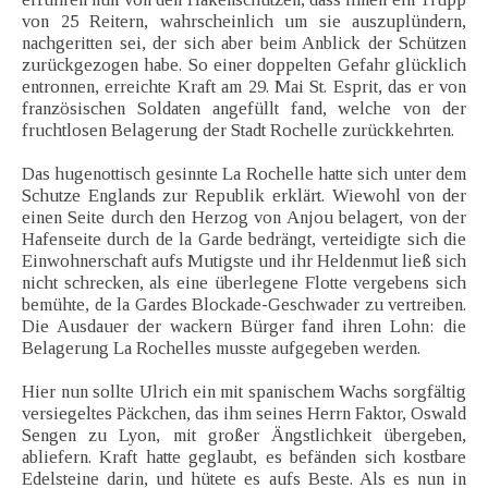
von 25 Reitern, wahrscheinlich um sie auszuplündern,
nachgeritten sei, der sich aber beim Anblick der Schützen
zurückgezogen habe. So einer doppelten Gefahr glücklich
entronnen, erreichte Kraft am 29. Mai St. Esprit, das er von
französischen Soldaten angefüllt fand, welche von der
fruchtlosen Belagerung der Stadt Rochelle zurückkehrten.
Das hugenottisch gesinnte La Rochelle hatte sich unter dem
Schutze Englands zur Republik erklärt. Wiewohl von der
einen Seite durch den Herzog von Anjou belagert, von der
Hafenseite durch de la Garde bedrängt, verteidigte sich die
Einwohnerschaft aufs Mutigste und ihr Heldenmut ließ sich
nicht schrecken, als eine überlegene Flotte vergebens sich
bemühte, de la Gardes Blockade-Geschwader zu vertreiben.
Die Ausdauer der wackern Bürger fand ihren Lohn: die
Belagerung La Rochelles musste aufgegeben werden.
Hier nun sollte Ulrich ein mit spanischem Wachs sorgfältig
versiegeltes Päckchen, das ihm seines Herrn Faktor, Oswald
Sengen zu Lyon, mit großer Ängstlichkeit übergeben,
abliefern. Kraft hatte geglaubt, es befänden sich kostbare
Edelsteine darin, und hütete es aufs Beste. Als es nun in