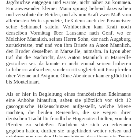
Jagdbüchse entgegen und warnte, nicht näher zu kommen.
Ein anwesender kleiner Mann sprang behend dazwischen
und versöhnte die Beiden, und als nun Kraft zwei Maß vom
allerbesten Wein spendete, ließ denn auch der Postmeister
seine Schimmel satteln. Wohlberitten kam Kraft noch
denselben Vormittag über Lausanne nach Genf, wo er
Melchior Mannlich, seines Herrn Sohn, der nach Augsburg
zurückreiste, traf und von ihm Briefe an Anton Mannlich,
den Bruder desselben in Marseille, mitnahm. In Lyon aber
traf ihn die Nachricht, dass Anton Mannlich in Marseille
gestorben sei: da konnte er nicht einmal seinen früheren
Lehrherrn aufsuchen, sondern ritt sogleich mit Postpferden
über Vienne auf Avignon. Ohne Abenteuer kam er glücklich
bis Montelimart.
Als er hier in Begleitung eines französischen Edelmanns
eine Anhöhe hinaufritt, sahen sie plötzlich vor sich 12
gascognische Hakenschützen aufgestellt, welche Miene
machten, die beiden Reisenden, die sie wegen ihrer
deutschen Tracht für feindliche Hugenotten hielten, von den
Pferden zu schießen. Nachdem sie sich zu erkennen
gegeben hatten, durften sie ungehindert weiter reisen und
erfuhren nun von den Hakenschützen, dass ihnen ein Trupp