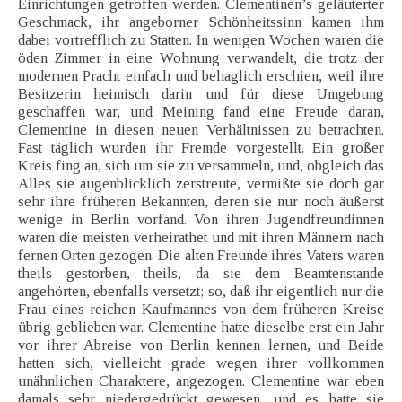
Einrichtungen getroffen werden. Clementinen’s geläuterter
Geschmack, ihr angeborner Schönheitssinn kamen ihm
dabei vortrefflich zu Statten. In wenigen Wochen waren die
öden Zimmer in eine Wohnung verwandelt, die trotz der
modernen Pracht einfach und behaglich erschien, weil ihre
Besitzerin heimisch darin und für diese Umgebung
geschaffen war, und Meining fand eine Freude daran,
Clementine in diesen neuen Verhältnissen zu betrachten.
Fast täglich wurden ihr Fremde vorgestellt. Ein großer
Kreis fing an, sich um sie zu versammeln, und, obgleich das
Alles sie augenblicklich zerstreute, vermißte sie doch gar
sehr ihre früheren Bekannten, deren sie nur noch äußerst
wenige in Berlin vorfand. Von ihren Jugendfreundinnen
waren die meisten verheirathet und mit ihren Männern nach
fernen Orten gezogen. Die alten Freunde ihres Vaters waren
theils gestorben, theils, da sie dem Beamtenstande
angehörten, ebenfalls versetzt; so, daß ihr eigentlich nur die
Frau eines reichen Kaufmannes von dem früheren Kreise
übrig geblieben war. Clementine hatte dieselbe erst ein Jahr
vor ihrer Abreise von Berlin kennen lernen, und Beide
hatten sich, vielleicht grade wegen ihrer vollkommen
unähnlichen Charaktere, angezogen. Clementine war eben
damals sehr niedergedrückt gewesen, und es hatte sie