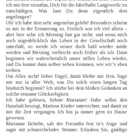
ich mir fest vornahm, Dich für die fabelhafte Langeweile zu
entschädigen. Was hast Du denn eigentlich dort
angefangen?
Oh! ich habe dort sehr angenehm gelebt! Besonders scheint
es mir in der Erinnerung so. Freilich war ich viel allein –
aber hier sehe ich Meining fast gar nicht; und wenn mich
auch augenblicklich das Leben in der Gesellschaft noch
unterhält, so werde ich seiner doch bald wieder müde
werden und Meining vielleicht noch früher als ich. Dann
beginnen wir wahrscheinlich unser stilles Leben wieder,
und Du kannst dann selber sehen kommen, wie wir’s eben
treiben.
Um Alles nicht! lieber Engel, damit bleibe mir fern. Sage
mir nur in aller Welt, was Du solch einen langen Tag
hindurch beginnst? Ich stürbe bei dem bloßen Gedanken an
solche einsame Glückseligkeit.
Ich habe gelesen, liebste Marianne! Habe selbst den
Haushalt besorgt, Mariens Kinder unterrichtet, und damit ist
mir die Zeit vergangen. Ich bin ja immer gern zu Hause
gewesen.
Marianne lächelte, sah der Freundin fest in’s Auge und
sagte mit schmeichelnder Stimme: Erlauben Sie, gnädige