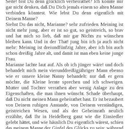
Seite! bist Du denn glücklich verheirathet? Ich konnte mir
gar nicht denken, daß Du Dich jemals einem so alten Manne
verbinden könntest. Wie lebst Du denn eigentlich mit
Deinem Manne?
Siehst Du das nicht, Marianne? sehr zufrieden. Meining ist
nicht mehr jung, aber er ist so gut, so geistreich, so brav
und hat mich so lieb, daß mir gar Nichts zu wünschen
bleiben kann. Und in der That! jung bin ich ja auch nicht
mehr; Meining ist dreiundfünfzig Jahre, aber ich bin auch
schon dreißig Jahre alt, und damit ist man eben keine junge
Frau.
Marianne lachte laut auf. Als ob ich jünger wäre! und doch
behandelt mich mein vierunddreißigjähriger Mann ebenso
wie er unsere kleine Nanny behandelt; nur daß er gern
möchte, die Kleine lernte sprechen und ich schweigen.
Mutter und Tochter verrathen aber wenig Anlage zu den
Eigenschaften, die man ihnen wünscht. Schade überhaupt,
daß Du nicht meinen Mann geheirathet hast. Er ist bezaubert
von Deinem ruhigen Anstande, von Deinem verständigen,
geistreichen Wesen, und als der Geheimrath neulich
erzählte, daß Ihr in Heidelberg ganz wie die Einsiedler
gelebt hättet, und wie häuslich Du eigentlich wärest, schien
das meinem Manne der Gipfel des Glücks zu sein; während