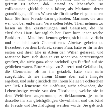
gefreut zu sehen, daß Jemand so lebensfroh, so
vollkommen glücklich sein könne, als Marianne, deren
gutmüthiges, offenes Wesen sie für dieselbe eingenommen
hatte. Sie hatte Freude daran gefunden, Marianne, die arm
war und bei entfernten Verwandten lebte, Theil nehmen zu
lassen an den Zerstreuungen und Genüssen, die ihr
elterliches Haus fast täglich bot. Dort hatte jener reiche
Bankherr die Mittellose kennen gelernt, sich in sie verliebt
und sie bald nach Clementinen’s Abreise geheirathet.
Bezaubert von dem Liebreiz seiner Frau, hatte er ihr in der
ersten Zeit ihrer Ehe in Allem den Willen gelassen, und
Marianne hatte sich dann in ein Meer von Zerstreuungen
gestürzt, die nicht ganz ohne nachtheiligen Einfluß auf sie
geblieben waren. Eine Anlage zu Ziererei und Gefallsucht,
die Clementine oft an ihr getadelt, hatte sich mehr
ausgebildet; da sie ihrem Manne aber auf’s Innigste
ergeben, und sehr glücklich mit ihrem kleinen Töchterchen
war, ließ Clementine die Hoffnung nicht schwinden, die
Lebenslustige werde von den Thorheiten, welche sie in
dem Weltleben angenommen, zurückkommen, je mehr
dasselbe ihr zur gleichgültigen Gewohnheit und das Kind
ihr Freude und Beschäftigung werden würde. Sie gab sich