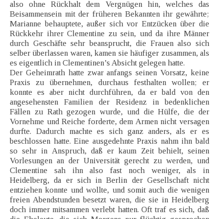
also ohne Rückhalt dem Vergnügen hin, welches das
Beisammensein mit der früheren Bekannten ihr gewährte;
Marianne behauptete, außer sich vor Entzücken über die
Rückkehr ihrer Clementine zu sein, und da ihre Männer
durch Geschäfte sehr beansprucht, die Frauen also sich
selber überlassen waren, kamen sie häufiger zusammen, als
es eigentlich in Clementinen’s Absicht gelegen hatte.
Der Geheimrath hatte zwar anfangs seinen Vorsatz, keine
Praxis zu übernehmen, durchaus festhalten wollen; er
konnte es aber nicht durchführen, da er bald von den
angesehensten Familien der Residenz in bedenklichen
Fällen zu Rath gezogen wurde, und die Hülfe, die der
Vornehme und Reiche forderte, dem Armen nicht versagen
durfte. Dadurch machte es sich ganz anders, als er es
beschlossen hatte. Eine ausgedehnte Praxis nahm ihn bald
so sehr in Anspruch, daß er kaum Zeit behielt, seinen
Vorlesungen an der Universität gerecht zu werden, und
Clementine sah ihn also fast noch weniger, als in
Heidelberg, da er sich in Berlin der Gesellschaft nicht
entziehen konnte und wollte, und somit auch die wenigen
freien Abendstunden besetzt waren, die sie in Heidelberg
doch immer mitsammen verlebt hatten. Oft traf es sich, daß