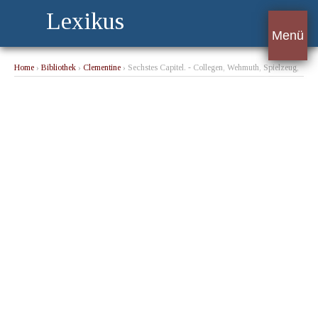
Lexikus
Menü
Home
›
Bibliothek
›
Clementine
› Sechstes Capitel. - Collegen, Wehmuth, Spielzeug,
Blumenverkäuferin, Strickstrumpf, Wachtelhündchen.