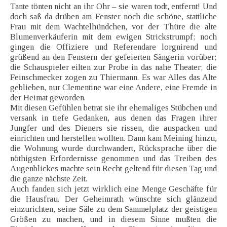
Tante tönten nicht an ihr Ohr – sie waren todt, entfernt! Und
doch saß da drüben am Fenster noch die schöne, stattliche
Frau mit dem Wachtelhündchen, vor der Thüre die alte
Blumenverkäuferin mit dem ewigen Strickstrumpf; noch
gingen die Offiziere und Referendare lorgnirend und
grüßend an den Fenstern der gefeierten Sängerin vorüber;
die Schauspieler eilten zur Probe in das nahe Theater; die
Feinschmecker zogen zu Thiermann. Es war Alles das Alte
geblieben, nur Clementine war eine Andere, eine Fremde in
der Heimat geworden.
Mit diesen Gefühlen betrat sie ihr ehemaliges Stübchen und
versank in tiefe Gedanken, aus denen das Fragen ihrer
Jungfer und des Dieners sie rissen, die auspacken und
einrichten und herstellen wollten. Dann kam Meining hinzu,
die Wohnung wurde durchwandert, Rücksprache über die
nöthigsten Erfordernisse genommen und das Treiben des
Augenblickes machte sein Recht geltend für diesen Tag und
die ganze nächste Zeit.
Auch fanden sich jetzt wirklich eine Menge Geschäfte für
die Hausfrau. Der Geheimrath wünschte sich glänzend
einzurichten, seine Säle zu dem Sammelplatz der geistigen
Größen zu machen, und in diesem Sinne mußten die