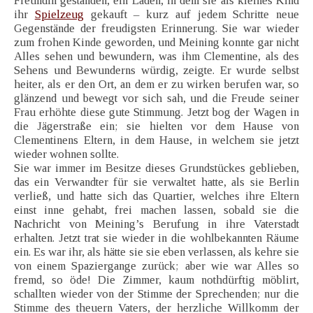
Freundin gestanden, ein Laden, in dem sie als kleines Kind
ihr
Spielzeug
gekauft – kurz auf jedem Schritte neue
Gegenstände der freudigsten Erinnerung. Sie war wieder
zum frohen Kinde geworden, und Meining konnte gar nicht
Alles sehen und bewundern, was ihm Clementine, als des
Sehens und Bewunderns würdig, zeigte. Er wurde selbst
heiter, als er den Ort, an dem er zu wirken berufen war, so
glänzend und bewegt vor sich sah, und die Freude seiner
Frau erhöhte diese gute Stimmung. Jetzt bog der Wagen in
die Jägerstraße ein; sie hielten vor dem Hause von
Clementinens Eltern, in dem Hause, in welchem sie jetzt
wieder wohnen sollte.
Sie war immer im Besitze dieses Grundstückes geblieben,
das ein Verwandter für sie verwaltet hatte, als sie Berlin
verließ, und hatte sich das Quartier, welches ihre Eltern
einst inne gehabt, frei machen lassen, sobald sie die
Nachricht von Meining’s Berufung in ihre Vaterstadt
erhalten. Jetzt trat sie wieder in die wohlbekannten Räume
ein. Es war ihr, als hätte sie sie eben verlassen, als kehre sie
von einem Spaziergange zurück; aber wie war Alles so
fremd, so öde! Die Zimmer, kaum nothdürftig möblirt,
schallten wieder von der Stimme der Sprechenden; nur die
Stimme des theuern Vaters, der herzliche Willkomm der