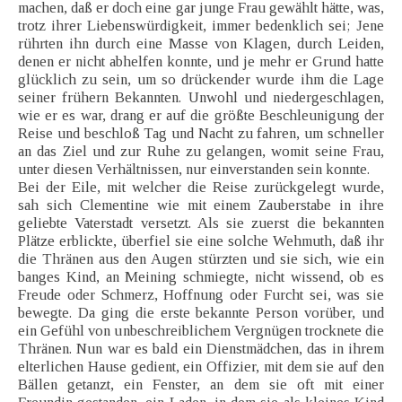
machen, daß er doch eine gar junge Frau gewählt hätte, was,
trotz ihrer Liebenswürdigkeit, immer bedenklich sei; Jene
rührten ihn durch eine Masse von Klagen, durch Leiden,
denen er nicht abhelfen konnte, und je mehr er Grund hatte
glücklich zu sein, um so drückender wurde ihm die Lage
seiner frühern Bekannten. Unwohl und niedergeschlagen,
wie er es war, drang er auf die größte Beschleunigung der
Reise und beschloß Tag und Nacht zu fahren, um schneller
an das Ziel und zur Ruhe zu gelangen, womit seine Frau,
unter diesen Verhältnissen, nur einverstanden sein konnte.
Bei der Eile, mit welcher die Reise zurückgelegt wurde,
sah sich Clementine wie mit einem Zauberstabe in ihre
geliebte Vaterstadt versetzt. Als sie zuerst die bekannten
Plätze erblickte, überfiel sie eine solche Wehmuth, daß ihr
die Thränen aus den Augen stürzten und sie sich, wie ein
banges Kind, an Meining schmiegte, nicht wissend, ob es
Freude oder Schmerz, Hoffnung oder Furcht sei, was sie
bewegte. Da ging die erste bekannte Person vorüber, und
ein Gefühl von unbeschreiblichem Vergnügen trocknete die
Thränen. Nun war es bald ein Dienstmädchen, das in ihrem
elterlichen Hause gedient, ein Offizier, mit dem sie auf den
Bällen getanzt, ein Fenster, an dem sie oft mit einer