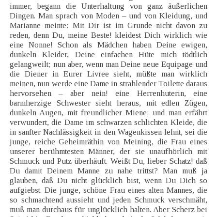
immer, begann die Unterhaltung von ganz äußerlichen
Dingen. Man sprach von Moden – und von Kleidung, und
Marianne meinte: Mit Dir ist im Grunde nicht davon zu
reden, denn Du, meine Beste! kleidest Dich wirklich wie
eine Nonne! Schon als Mädchen haben Deine ewigen,
dunkeln Kleider, Deine einfachen Hüte mich tödtlich
gelangweilt; nun aber, wenn man Deine neue Equipage und
die Diener in Eurer Livree sieht, müßte man wirklich
meinen, nun werde eine Dame in strahlender Toilette daraus
hervorsehen – aber nein! eine Herrenhuterin, eine
barmherzige Schwester sieht heraus, mit edlen Zügen,
dunkeln Augen, mit freundlicher Miene; und man erfährt
verwundert, die Dame im schwarzen schlichten Kleide, die
in sanfter Nachlässigkeit in den Wagenkissen lehnt, sei die
junge, reiche Geheimräthin von Meining, die Frau eines
unserer berühmtesten Männer, der sie unaufhörlich mit
Schmuck und Putz überhäuft. Weißt Du, lieber Schatz! daß
Du damit Deinem Manne zu nahe trittst? Man muß ja
glauben, daß Du nicht glücklich bist, wenn Du Dich so
aufgiebst. Die junge, schöne Frau eines alten Mannes, die
so schmachtend aussieht und jeden Schmuck verschmäht,
muß man durchaus für unglücklich halten. Aber Scherz bei