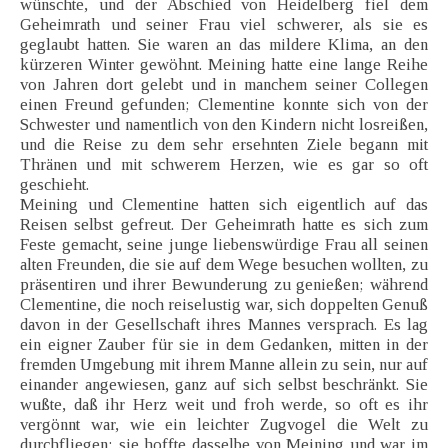
wünschte, und der Abschied von Heidelberg fiel dem
Geheimrath und seiner Frau viel schwerer, als sie es
geglaubt hatten. Sie waren an das mildere Klima, an den
kürzeren Winter gewöhnt. Meining hatte eine lange Reihe
von Jahren dort gelebt und in manchem seiner Collegen
einen Freund gefunden; Clementine konnte sich von der
Schwester und namentlich von den Kindern nicht losreißen,
und die Reise zu dem sehr ersehnten Ziele begann mit
Thränen und mit schwerem Herzen, wie es gar so oft
geschieht.
Meining und Clementine hatten sich eigentlich auf das
Reisen selbst gefreut. Der Geheimrath hatte es sich zum
Feste gemacht, seine junge liebenswürdige Frau all seinen
alten Freunden, die sie auf dem Wege besuchen wollten, zu
präsentiren und ihrer Bewunderung zu genießen; während
Clementine, die noch reiselustig war, sich doppelten Genuß
davon in der Gesellschaft ihres Mannes versprach. Es lag
ein eigner Zauber für sie in dem Gedanken, mitten in der
fremden Umgebung mit ihrem Manne allein zu sein, nur auf
einander angewiesen, ganz auf sich selbst beschränkt. Sie
wußte, daß ihr Herz weit und froh werde, so oft es ihr
vergönnt war, wie ein leichter Zugvogel die Welt zu
durchfliegen; sie hoffte dasselbe von Meining und war im