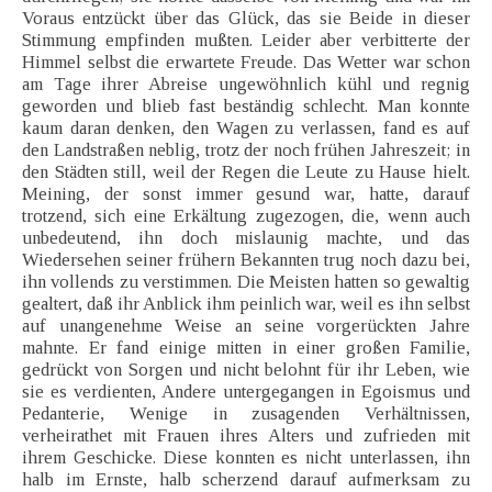
Voraus entzückt über das Glück, das sie Beide in dieser
Stimmung empfinden mußten. Leider aber verbitterte der
Himmel selbst die erwartete Freude. Das Wetter war schon
am Tage ihrer Abreise ungewöhnlich kühl und regnig
geworden und blieb fast beständig schlecht. Man konnte
kaum daran denken, den Wagen zu verlassen, fand es auf
den Landstraßen neblig, trotz der noch frühen Jahreszeit; in
den Städten still, weil der Regen die Leute zu Hause hielt.
Meining, der sonst immer gesund war, hatte, darauf
trotzend, sich eine Erkältung zugezogen, die, wenn auch
unbedeutend, ihn doch mislaunig machte, und das
Wiedersehen seiner frühern Bekannten trug noch dazu bei,
ihn vollends zu verstimmen. Die Meisten hatten so gewaltig
gealtert, daß ihr Anblick ihm peinlich war, weil es ihn selbst
auf unangenehme Weise an seine vorgerückten Jahre
mahnte. Er fand einige mitten in einer großen Familie,
gedrückt von Sorgen und nicht belohnt für ihr Leben, wie
sie es verdienten, Andere untergegangen in Egoismus und
Pedanterie, Wenige in zusagenden Verhältnissen,
verheirathet mit Frauen ihres Alters und zufrieden mit
ihrem Geschicke. Diese konnten es nicht unterlassen, ihn
halb im Ernste, halb scherzend darauf aufmerksam zu