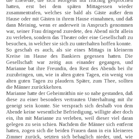
die Eheleute, die sich Morgens nur flüchtig gesprochen
hatten, erst bei dem späten Mittagessen wieder
zusammentrafen, welches sie bald als Gäste außer dem
Hause oder mit Gästen in ihrem Hause einnahmen, und daß
dann Meining, wenn er anderweit in Anspruch genommen
war, seiner Frau dringend zuredete, den Abend nicht allein
zu verleben, sondern das Theater oder eine Gesellschaft zu
besuchen, in welcher sie sich zu unterhalten hoffen konnte.
So geschah es auch, als sie eines Mittags in kleinerm
Kreise im Hause des Bankiers gegessen hatten. Die
Gesellschaft war zeitig aus einander gegangen, und
Marianne bat ihre Freundin, den Rest des Abends bei ihr
zuzubringen, um, wie in alten guten Tagen, ein wenig von
alten guten Tagen zu plaudern. Später, zum Thee, sollten
die Männer zurückkehren.
Marianne hatte der Geheimräthin nie so nahe gestanden, daß
diese zu einer besonders vertrauten Unterhaltung mit ihr
geneigt sein konnte. Sie versprach sich deshalb von dem
Abende keine wesentliche Befriedigung, willigte aber doch
ein, ihn mit Marianne zu verleben, weil dieser viel daran
gelegen zu sein schien. Nachdem die Männer sich entfernt
hatten, zogen sich die beiden Frauen dann in ein kleineres
Zimmer zurück, setzten sich behaglich nieder, und, wie