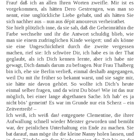
Frau! daß ich an allen Ihren Worten zweifle. Mir ist es
vorgekommen, als hätten Dero Gestrengen, was man so
nennt, eine unglückliche Liebe gehabt, und als hätten Sie
sich nachher aus – nun aus dépit amoureux verheirathet.
Sie hielt plötzlich inne, da sie sah, daß die Geheimräthin die
Farbe wechselte und ihr die Antwort schuldig blieb, wie
man sie einem zudringlichen Kinde weigert; und als könne
sie eine Ungeschicktheit durch die zweite vergessen
machen, rief sie: Ich schwöre Dir, ich habe es in der That
geglaubt, als ich Dich kennen lernte, aber ich habe nie
gewagt, Dich damals darum zu befragen. Nur Frau Thalberg
bin ich, ehe sie Berlin verließ, einmal deshalb angegangen,
weil Du mit ihr früher so bekannt warst, und sie sagte mir,
sie hätte nie davon gehört. So wollte ich Dich’s heute
einmal selber fragen, und da wirst Du böse! Wie ist das nur
möglich, bei einer lange abgethanen Sache. Ich hab’ es ja
nicht bös’ gemeint! Es war im Grunde nur ein Scherz – ein
Zeitvertreib! –
Ich weiß, ich weiß das! entgegnete Clementine, die ihrer
Aufwallung schnell wieder Meister geworden und bemüht
war, der peinlichen Unterhaltung ein Ende zu machen. Sie
bat darauf, man möge ihr die kleine Nanny holen lassen, und