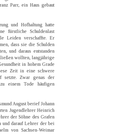
ranz Parr, ein Haus gebaut
rung und Hofhaltung hatte
 fürstliche Schuldenlast
e Leiden verschaffte. Er
men, dass sie die Schulden
en, und daraus entstanden
hließen wollten, langjährige
 Gesundheit in hohem Grade
iese Zeit in eine schwere
uf setzte. Zwar genas der
 zu einem Tode häufigen
smund August berief Johann
rten Jugendlehrer Heinrich
ehrer der Söhne des Grafen
 und darauf Lehrer der bei
helm von Sachsen-Weimar