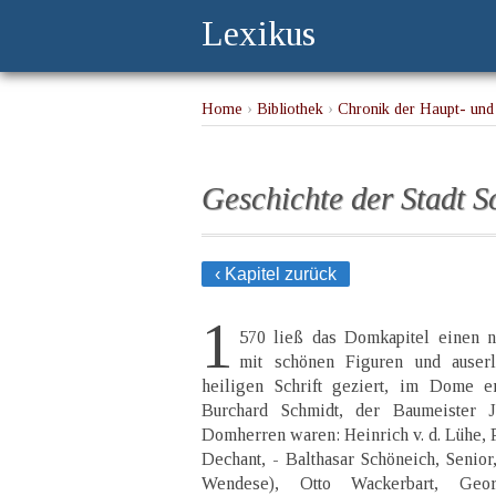
Lexikus
Home
›
Bibliothek
›
Chronik der Haupt- und
Geschichte der Stadt S
‹ Kapitel zurück
1
570 ließ das Domkapitel einen n
mit schönen Figuren und auser
heiligen Schrift geziert, im Dome e
Burchard Schmidt, der Baumeister J
Domherren waren: Heinrich v. d. Lühe, 
Dechant, - Balthasar Schöneich, Senio
Wendese), Otto Wackerbart, Ge