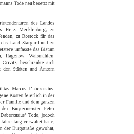
fmanns Tode neu besetzt mit
intendenturen des Landes
as Herz. Mecklenburg, zu
enden, zu Rostock für das
 das Land Stargard und zu
etztere umfasste das Bistum
n, Hagenow, Walsmühlen,
 Crivitz, beschränkte sich
it den Städten und Ämtern
hias Marcus Dabercusius,
ene Kosten feierlich in der
ner Familie und dem ganzen
 der Bürgermeister Peter
 Dabercusius’ Tode, jedoch
 Jahre lang verwaltet hatte,
in der Burgstraße gewohnt,