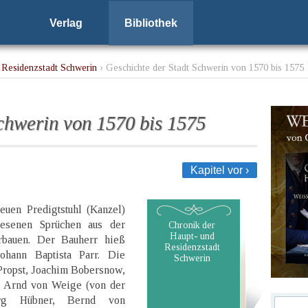
Verlag
Bibliothek
 Residenzstadt Schwerin
› Geschichte der Stadt Schwerin von 1570 bis 1575
chwerin von 1570 bis 1575
Kapitel vor ›
euen Predigtstuhl (Kanzel)
lesenen Sprüchen aus der
Chronik der
Haupt- und
rbauen. Der Bauherr hieß
Residenzstadt
ohann Baptista Parr. Die
Schwerin
Propst, Joachim Bobersnow,
r, Arnd von Weige (von der
org Hübner, Bernd von