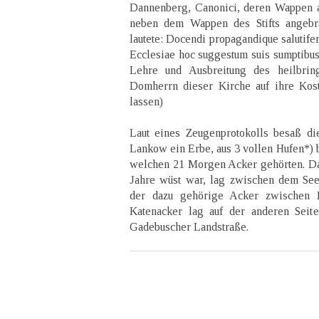
Dannenberg, Canonici, deren Wappen au
neben dem Wappen des Stifts angebra
lautete: Docendi propagandique salutife
Ecclesiae hoc suggestum suis sumptibus
Lehre und Ausbreitung des heilbri
Domherrn dieser Kirche auf ihre Kost
lassen)
Laut eines Zeugenprotokolls besaß di
Lankow ein Erbe, aus 3 vollen Hufen*) b
welchen 21 Morgen Acker gehörten. Da
Jahre wüst war, lag zwischen dem See
der dazu gehörige Acker zwischen 
Katenacker lag auf der anderen Seit
Gadebuscher Landstraße.