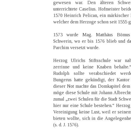
gewesen war. Den älteren Schwer
unterrichtete Caselius. Hofmeister beid
1570 Heinrich Pelican, ein märkischer 
welcher dem Herzoge schon seit 1555 ge
1573 wurde Mag. Matthäus Bömus
Schwerin, wo er bis 1576 blieb und da
Parchim versetzt wurde.
Herzog Ulrichs Stiftsschule war na
zerrinne und keine Knaben behalte.
Rudolph sollte verabschiedet wer
Bungerus hatte gekündigt, der Kantor 
dieser Not machte das Domkapitel dem
möge diese Schule mit Johann Albrechts
zumal „zwei Schulen für die Stadt Schwe
hier nur eine Schule bestehen.“ Herzog 
Vereinigung keine Lust, weil er seine
bieten wollte, sich in die Angelegenhe
(s. d. J. 1576).