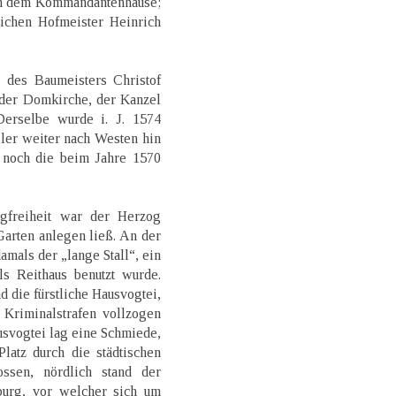
en dem Kommandantenhause;
ichen Hofmeister Heinrich
 des Baumeisters Christof
n der Domkirche, der Kanzel
Derselbe wurde i. J. 1574
iler weiter nach Westen hin
zt noch die beim Jahre 1570
gfreiheit war der Herzog
Garten anlegen ließ. An der
amals der „lange Stall“, ein
ls Reithaus benutzt wurde.
d die fürstliche Hausvogtei,
 Kriminalstrafen vollzogen
usvogtei lag eine Schmiede,
latz durch die städtischen
ssen, nördlich stand der
sburg, vor welcher sich um