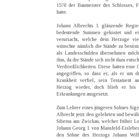
1570 der Baumeister des Schlosses, F
hatte.
Johann Albrechts I. glänzende Regie
bedeutende Summen gekostet und eine
verursacht, welche dem Herzoge viel
wünschte nämlich die Stände zu bestim
als Landesschulden übernehmen möcht
ihm, da die Stände sich nicht dazu entsc
Verdrießlichkeiten. Diese hatten eine
angegriffen, so dass er, als er um d
Krankheit verfiel, sein Testament a
Herzog wieder, doch blieb er bis
Erkrankungen ausgesetzt.
Zum Lehrer eines jüngeren Sohnes Sigi
Albrecht jetzt den gelehrten und bewäh
Siberus aus Zwickau, welcher früher L
Johann Georg I. von Mansfeld-Eisleben
den Söhne des Herzogs Johann Wil