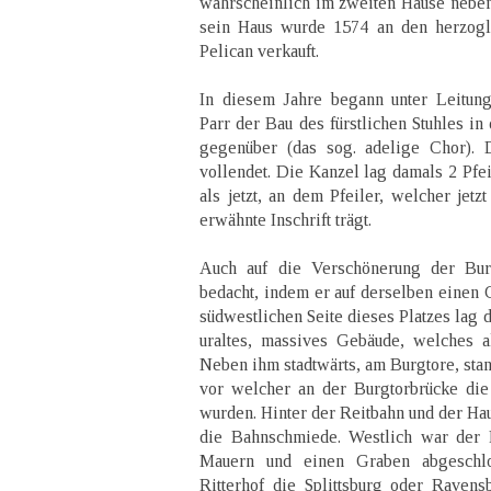
wahrscheinlich im zweiten Hause neb
sein Haus wurde 1574 an den herzogl
Pelican verkauft.
In diesem Jahre begann unter Leitung
Parr der Bau des fürstlichen Stuhles i
gegenüber (das sog. adelige Chor). 
vollendet. Die Kanzel lag damals 2 Pfe
als jetzt, an dem Pfeiler, welcher jet
erwähnte Inschrift trägt.
Auch auf die Verschönerung der Bur
bedacht, indem er auf derselben einen 
südwestlichen Seite dieses Platzes lag d
uraltes, massives Gebäude, welches a
Neben ihm stadtwärts, am Burgtore, stan
vor welcher an der Burgtorbrücke die
wurden. Hinter der Reitbahn und der Ha
die Bahnschmiede. Westlich war der P
Mauern und einen Graben abgeschlo
Ritterhof die Splittsburg oder Raven