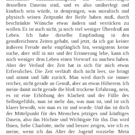
desselben Daseins sind, und es also unüberlegt und
kindisch sein würde, in demjenigen, was moralisch und
physisch seinen Zeitpunkt der Reife haben muß, durch
beschränkte Wünsche etwas ändern und verrücken zu
wollen. Es ist auch nicht, ja noch viel weniger Überdruß am
Leben. Ich habe dieselbe Empfindung in den
genußreichsten Zeiten gehabt, und jetzt, da ich gar keiner
äußeren Freude mehr empfänglich bin, wenigstens keine
suche, aber still in mir und der Erinnerung lebe, kann ich
noch weniger dem Leben einen Vorwurf zu machen haben.
Aber der Verlauf der Zeit hat in sich für mich etwas
Erfreuliches. Die Zeit verläuft doch nicht leer, sie bringt
und nimmt und läßt zurück. Man wird durch sie immer
reicher, nicht gerade an Genuß, aber an etwas Höherem. Ich
meine damit nicht gerade die bloß trockene Erfahrung, nein,
es ist eine Erhöhung der Klarheit und der Fülle des
Selbstgefühls, man ist mehr das, was man ist, und ist sich
klarer bewußt, wie man es ist und wurde. Und das ist doch
der Mittelpunkt für des Menschen jetziges und künftiges
Dasein, also das Höchste und Wichtigste für ihn. Das wird
Ihnen, liebe Charlotte, mehr und besser zeigen, wie ich es
meine, wenn ich das Alter der Jugend vorziehe. Mein