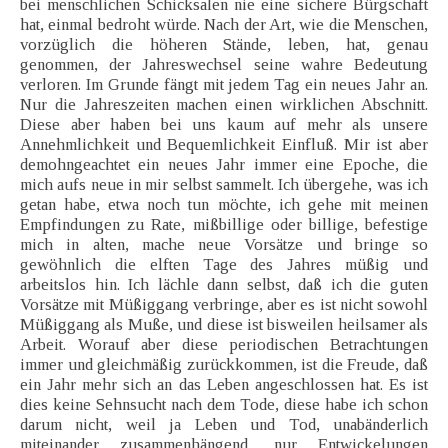
bei menschlichen Schicksalen nie eine sichere Bürgschaft
hat, einmal bedroht würde. Nach der Art, wie die Menschen,
vorzüglich die höheren Stände, leben, hat, genau
genommen, der Jahreswechsel seine wahre Bedeutung
verloren. Im Grunde fängt mit jedem Tag ein neues Jahr an.
Nur die Jahreszeiten machen einen wirklichen Abschnitt.
Diese aber haben bei uns kaum auf mehr als unsere
Annehmlichkeit und Bequemlichkeit Einfluß. Mir ist aber
demohngeachtet ein neues Jahr immer eine Epoche, die
mich aufs neue in mir selbst sammelt. Ich übergehe, was ich
getan habe, etwa noch tun möchte, ich gehe mit meinen
Empfindungen zu Rate, mißbillige oder billige, befestige
mich in alten, mache neue Vorsätze und bringe so
gewöhnlich die elften Tage des Jahres müßig und
arbeitslos hin. Ich lächle dann selbst, daß ich die guten
Vorsätze mit Müßiggang verbringe, aber es ist nicht sowohl
Müßiggang als Muße, und diese ist bisweilen heilsamer als
Arbeit. Worauf aber diese periodischen Betrachtungen
immer und gleichmäßig zurückkommen, ist die Freude, daß
ein Jahr mehr sich an das Leben angeschlossen hat. Es ist
dies keine Sehnsucht nach dem Tode, diese habe ich schon
darum nicht, weil ja Leben und Tod, unabänderlich
miteinander zusammenhängend, nur Entwickelungen