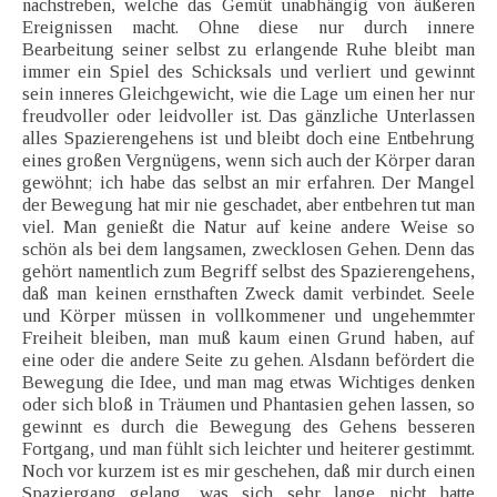
nachstreben, welche das Gemüt unabhängig von äußeren
Ereignissen macht. Ohne diese nur durch innere
Bearbeitung seiner selbst zu erlangende Ruhe bleibt man
immer ein Spiel des Schicksals und verliert und gewinnt
sein inneres Gleichgewicht, wie die Lage um einen her nur
freudvoller oder leidvoller ist. Das gänzliche Unterlassen
alles Spazierengehens ist und bleibt doch eine Entbehrung
eines großen Vergnügens, wenn sich auch der Körper daran
gewöhnt; ich habe das selbst an mir erfahren. Der Mangel
der Bewegung hat mir nie geschadet, aber entbehren tut man
viel. Man genießt die Natur auf keine andere Weise so
schön als bei dem langsamen, zwecklosen Gehen. Denn das
gehört namentlich zum Begriff selbst des Spazierengehens,
daß man keinen ernsthaften Zweck damit verbindet. Seele
und Körper müssen in vollkommener und ungehemmter
Freiheit bleiben, man muß kaum einen Grund haben, auf
eine oder die andere Seite zu gehen. Alsdann befördert die
Bewegung die Idee, und man mag etwas Wichtiges denken
oder sich bloß in Träumen und Phantasien gehen lassen, so
gewinnt es durch die Bewegung des Gehens besseren
Fortgang, und man fühlt sich leichter und heiterer gestimmt.
Noch vor kurzem ist es mir geschehen, daß mir durch einen
Spaziergang gelang, was sich sehr lange nicht hatte