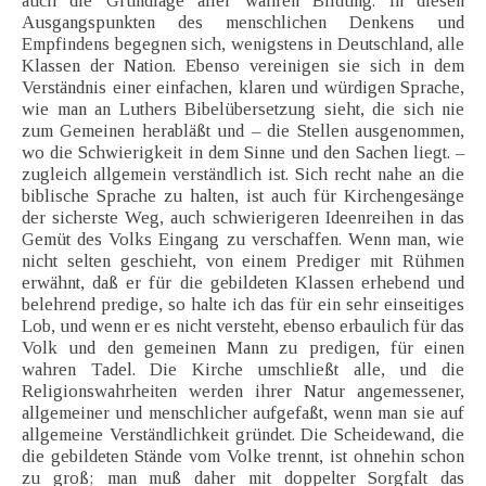
auch die Grundlage aller wahren Bildung. In diesen
Ausgangspunkten des menschlichen Denkens und
Empfindens begegnen sich, wenigstens in Deutschland, alle
Klassen der Nation. Ebenso vereinigen sie sich in dem
Verständnis einer einfachen, klaren und würdigen Sprache,
wie man an Luthers Bibelübersetzung sieht, die sich nie
zum Gemeinen herabläßt und – die Stellen ausgenommen,
wo die Schwierigkeit in dem Sinne und den Sachen liegt. –
zugleich allgemein verständlich ist. Sich recht nahe an die
biblische Sprache zu halten, ist auch für Kirchengesänge
der sicherste Weg, auch schwierigeren Ideenreihen in das
Gemüt des Volks Eingang zu verschaffen. Wenn man, wie
nicht selten geschieht, von einem Prediger mit Rühmen
erwähnt, daß er für die gebildeten Klassen erhebend und
belehrend predige, so halte ich das für ein sehr einseitiges
Lob, und wenn er es nicht versteht, ebenso erbaulich für das
Volk und den gemeinen Mann zu predigen, für einen
wahren Tadel. Die Kirche umschließt alle, und die
Religionswahrheiten werden ihrer Natur angemessener,
allgemeiner und menschlicher aufgefaßt, wenn man sie auf
allgemeine Verständlichkeit gründet. Die Scheidewand, die
die gebildeten Stände vom Volke trennt, ist ohnehin schon
zu groß; man muß daher mit doppelter Sorgfalt das