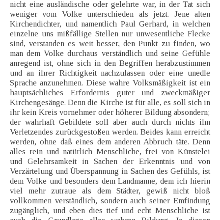
nicht eine ausländische oder gelehrte war, in der Tat sich
weniger vom Volke unterschieden als jetzt. Jene alten
Kirchendichter, und namentlich Paul Gerhard, in welchen
einzelne uns mißfällige Stellen nur unwesentliche Flecke
sind, verstanden es weit besser, den Punkt zu finden, wo
man dem Volke durchaus verständlich und seine Gefühle
anregend ist, ohne sich in den Begriffen herabzustimmen
und an ihrer Richtigkeit nachzulassen oder eine unedle
Sprache anzunehmen. Diese wahre Volksmäßigkeit ist ein
hauptsächliches Erfordernis guter und zweckmäßiger
Kirchengesänge. Denn die Kirche ist für alle, es soll sich in
ihr kein Kreis vornehmer oder höherer Bildung absondern;
der wahrhaft Gebildete soll aber auch durch nichts ihn
Verletzendes zurückgestoßen werden. Beides kann erreicht
werden, ohne daß eines dem anderen Abbruch täte. Denn
alles rein und natürlich Menschliche, frei von Künstelei
und Gelehrsamkeit in Sachen der Erkenntnis und von
Verzärtelung und Überspannung in Sachen des Gefühls, ist
dem Volke und besonders dem Landmanne, dem ich hierin
viel mehr zutraue als dem Städter, gewiß nicht bloß
vollkommen verständlich, sondern auch seiner Emfindung
zugänglich, und eben dies tief und echt Menschliche ist