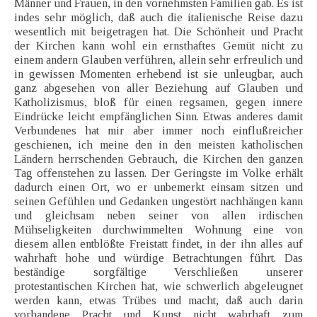
Männer und Frauen, in den vornehmsten Familien gab. Es ist
indes sehr möglich, daß auch die italienische Reise dazu
wesentlich mit beigetragen hat. Die Schönheit und Pracht
der Kirchen kann wohl ein ernsthaftes Gemüt nicht zu
einem andern Glauben verführen, allein sehr erfreulich und
in gewissen Momenten erhebend ist sie unleugbar, auch
ganz abgesehen von aller Beziehung auf Glauben und
Katholizismus, bloß für einen regsamen, gegen innere
Eindrücke leicht empfänglichen Sinn. Etwas anderes damit
Verbundenes hat mir aber immer noch einflußreicher
geschienen, ich meine den in den meisten katholischen
Ländern herrschenden Gebrauch, die Kirchen den ganzen
Tag offenstehen zu lassen. Der Geringste im Volke erhält
dadurch einen Ort, wo er unbemerkt einsam sitzen und
seinen Gefühlen und Gedanken ungestört nachhängen kann
und gleichsam neben seiner von allen irdischen
Mühseligkeiten durchwimmelten Wohnung eine von
diesem allen entblößte Freistatt findet, in der ihn alles auf
wahrhaft hohe und würdige Betrachtungen führt. Das
beständige sorgfältige Verschließen unserer
protestantischen Kirchen hat, wie schwerlich abgeleugnet
werden kann, etwas Trübes und macht, daß auch darin
vorhandene Pracht und Kunst nicht wahrhaft zum