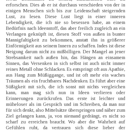
erforschen. Dies ab er ist durchaus verschieden von der in
einigen Menschen sich bis zur Leidenschaft steigernden
Lust, zu lesen. Diese Lust liegt in einer inneren
Lebendigkeit, die ich nie so besessen habe, an einem
Bedürfnis nach Ideenstoff, das aber freilich zugleich an ein
Verlangen geknüpft ist, diesen Stoff von außen in bunter
Mannigfaltigkeit zu bekommen, anstatt ihn in größerer
Einförmigkeit aus seinem Innern zu schaffen. Indes ist diese
Neigung darum nicht zu mißbilligen. Der Mangel an jener
Strebsamkeit nach außen hin, das Hängen an einsamem
Sinnen, das Versenken in sich selbst ist auch nicht immer
reines Metall ohne Schlacken. Es entspringt oft aus Apathie,
aus Hang zum Müßiggange, und ist oft mehr ein waches
Träumen als ein fruchtbares Nachdenken. Es führt aber eine
Süßigkeit mit sich, die ich sonst mit nichts vergleichen
kann, man mag sich nun in Ideen verlieren oder
Erinnerungen zurückrufen. Das erste ist leichter und
müheloser als im Gespräch und im Schreiben, da man nur
für sich denkt, also Mittelsätze überspringen und näher zum
Ziel gelangen kann, ja, von niemand gedrängt, es nicht so
scharf zu erreichen braucht. Wo aber die Wahrheit auf
Gefühlen ruht, da vertrauen sich diese lieber der