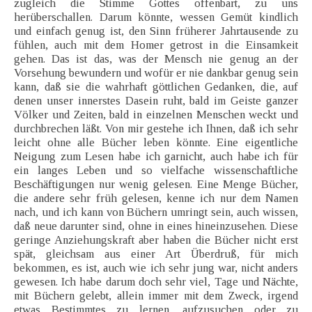
zugleich die Stimme Gottes offenbart, zu uns
herüberschallen. Darum könnte, wessen Gemüt kindlich
und einfach genug ist, den Sinn früherer Jahrtausende zu
fühlen, auch mit dem Homer getrost in die Einsamkeit
gehen. Das ist das, was der Mensch nie genug an der
Vorsehung bewundern und wofür er nie dankbar genug sein
kann, daß sie die wahrhaft göttlichen Gedanken, die, auf
denen unser innerstes Dasein ruht, bald im Geiste ganzer
Völker und Zeiten, bald in einzelnen Menschen weckt und
durchbrechen läßt. Von mir gestehe ich Ihnen, daß ich sehr
leicht ohne alle Bücher leben könnte. Eine eigentliche
Neigung zum Lesen habe ich garnicht, auch habe ich für
ein langes Leben und so vielfache wissenschaftliche
Beschäftigungen nur wenig gelesen. Eine Menge Bücher,
die andere sehr früh gelesen, kenne ich nur dem Namen
nach, und ich kann von Büchern umringt sein, auch wissen,
daß neue darunter sind, ohne in eines hineinzusehen. Diese
geringe Anziehungskraft aber haben die Bücher nicht erst
spät, gleichsam aus einer Art Überdruß, für mich
bekommen, es ist, auch wie ich sehr jung war, nicht anders
gewesen. Ich habe darum doch sehr viel, Tage und Nächte,
mit Büchern gelebt, allein immer mit dem Zweck, irgend
etwas Bestimmtes zu lernen, aufzusuchen oder zu