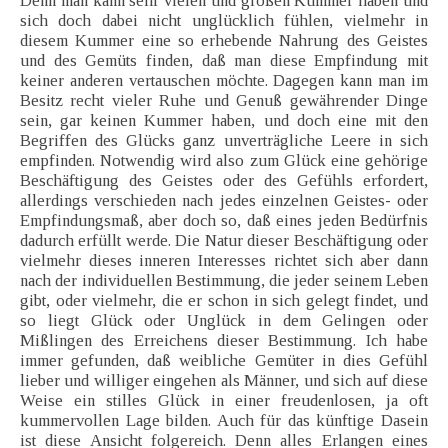
Denn man kann sehr vielen und großen Kummer haben und
sich doch dabei nicht unglücklich fühlen, vielmehr in
diesem Kummer eine so erhebende Nahrung des Geistes
und des Gemüts finden, daß man diese Empfindung mit
keiner anderen vertauschen möchte. Dagegen kann man im
Besitz recht vieler Ruhe und Genuß gewährender Dinge
sein, gar keinen Kummer haben, und doch eine mit den
Begriffen des Glücks ganz unverträgliche Leere in sich
empfinden. Notwendig wird also zum Glück eine gehörige
Beschäftigung des Geistes oder des Gefühls erfordert,
allerdings verschieden nach jedes einzelnen Geistes- oder
Empfindungsmaß, aber doch so, daß eines jeden Bedürfnis
dadurch erfüllt werde. Die Natur dieser Beschäftigung oder
vielmehr dieses inneren Interesses richtet sich aber dann
nach der individuellen Bestimmung, die jeder seinem Leben
gibt, oder vielmehr, die er schon in sich gelegt findet, und
so liegt Glück oder Unglück in dem Gelingen oder
Mißlingen des Erreichens dieser Bestimmung. Ich habe
immer gefunden, daß weibliche Gemüter in dies Gefühl
lieber und williger eingehen als Männer, und sich auf diese
Weise ein stilles Glück in einer freudenlosen, ja oft
kummervollen Lage bilden. Auch für das künftige Dasein
ist diese Ansicht folgereich. Denn alles Erlangen eines