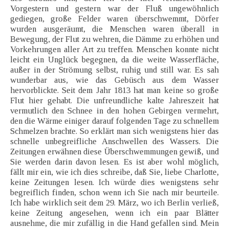
Vorgestern und gestern war der Fluß ungewöhnlich
gediegen, große Felder waren überschwemmt, Dörfer
wurden ausgeräumt, die Menschen waren überall in
Bewegung, der Flut zu wehren, die Dämme zu erhöhen und
Vorkehrungen aller Art zu treffen. Menschen konnte nicht
leicht ein Unglück begegnen, da die weite Wasserfläche,
außer in der Strömung selbst, ruhig und still war. Es sah
wunderbar aus, wie das Gebüsch aus dem Wasser
hervorblickte. Seit dem Jahr 1813 hat man keine so große
Flut hier gehabt. Die unfreundliche kalte Jahreszeit hat
vermutlich den Schnee in den hohen Gebirgen vermehrt,
den die Wärme einiger darauf folgenden Tage zu schnellem
Schmelzen brachte. So erklärt man sich wenigstens hier das
schnelle unbegreifliche Anschwellen des Wassers. Die
Zeitungen erwähnen diese Überschwemmungen gewiß, und
Sie werden darin davon lesen. Es ist aber wohl möglich,
fällt mir ein, wie ich dies schreibe, daß Sie, liebe Charlotte,
keine Zeitungen lesen. Ich würde dies wenigstens sehr
begreiflich finden, schon wenn ich Sie nach mir beurteile.
Ich habe wirklich seit dem 29. März, wo ich Berlin verließ,
keine Zeitung angesehen, wenn ich ein paar Blätter
ausnehme, die mir zufällig in die Hand gefallen sind. Mein