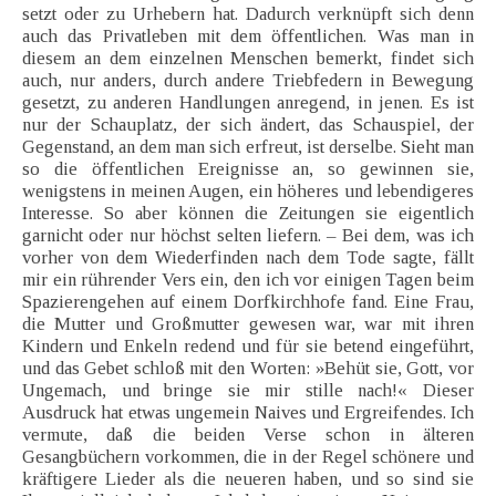
setzt oder zu Urhebern hat. Dadurch verknüpft sich denn
auch das Privatleben mit dem öffentlichen. Was man in
diesem an dem einzelnen Menschen bemerkt, findet sich
auch, nur anders, durch andere Triebfedern in Bewegung
gesetzt, zu anderen Handlungen anregend, in jenen. Es ist
nur der Schauplatz, der sich ändert, das Schauspiel, der
Gegenstand, an dem man sich erfreut, ist derselbe. Sieht man
so die öffentlichen Ereignisse an, so gewinnen sie,
wenigstens in meinen Augen, ein höheres und lebendigeres
Interesse. So aber können die Zeitungen sie eigentlich
garnicht oder nur höchst selten liefern. – Bei dem, was ich
vorher von dem Wiederfinden nach dem Tode sagte, fällt
mir ein rührender Vers ein, den ich vor einigen Tagen beim
Spazierengehen auf einem Dorfkirchhofe fand. Eine Frau,
die Mutter und Großmutter gewesen war, war mit ihren
Kindern und Enkeln redend und für sie betend eingeführt,
und das Gebet schloß mit den Worten: »Behüt sie, Gott, vor
Ungemach, und bringe sie mir stille nach!« Dieser
Ausdruck hat etwas ungemein Naives und Ergreifendes. Ich
vermute, daß die beiden Verse schon in älteren
Gesangbüchern vorkommen, die in der Regel schönere und
kräftigere Lieder als die neueren haben, und so sind sie