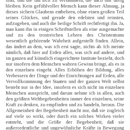
sind, und die um sich zu versammeln, die nach uns übrig
bleiben. Kein gefühlvoller Mensch kann dieser Ahnung, ja
dieses sichern Glaubens entbehren, ohne einen großen Teil
seines Glückes, und gerade den edelsten und reinsten,
aufzugeben, und auch die heilige Schrift rechtfertigt ihn. Ja,
man kann ihn in einigen Schriftstellen als eine ausgemachte
und zu den trostreichen Lehren des Christentums
wesentlich gehörende Wahrheit aufgestellt finden. Allein,
das ändert an dem, was ich erst sagte, nichts ab. Ich meinte
nämlich, daß hier auf Erden alles, was sich auf andere, und
im ganzen auf künstlich eingerichtete Institute bezieht, doch
nur insofern dem Menschen wahren Gewinn bringt, als es in
den einzelnen eingeht. Alles Erhöhen der Bildung, alles
Verbessern der Dinge und der Einrichtungen auf Erden, alle
Vervollkommnung der Staaten und der ganzen Welt selbst
besteht nur in der Idee, insofern es sich nicht im einzelnen
Menschen ausspricht, und darum nehme ich in allen, auch
den größten Weltbegebenheiten immer den einzelnen, seine
Kraft zu denken, zu empfinden und zu handeln, heraus. Die
Allgemeinheit der Begebenheit macht nur, daß sie zugleich
auf viele so wirkt, oder durch ein solches Wirken vieler
entsteht, und die Größe der Begebenheit, daß sie
außerordentliche und ungewöhnliche Kräfte in Bewegung