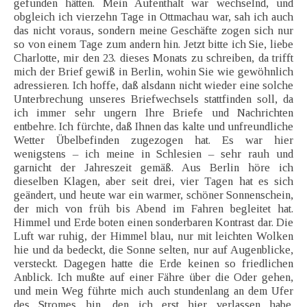
gefunden hätten. Mein Aufenthalt war wechselnd, und
obgleich ich vierzehn Tage in Ottmachau war, sah ich auch
das nicht voraus, sondern meine Geschäfte zogen sich nur
so von einem Tage zum andern hin. Jetzt bitte ich Sie, liebe
Charlotte, mir den 23. dieses Monats zu schreiben, da trifft
mich der Brief gewiß in Berlin, wohin Sie wie gewöhnlich
adressieren. Ich hoffe, daß alsdann nicht wieder eine solche
Unterbrechung unseres Briefwechsels stattfinden soll, da
ich immer sehr ungern Ihre Briefe und Nachrichten
entbehre. Ich fürchte, daß Ihnen das kalte und unfreundliche
Wetter Übelbefinden zugezogen hat. Es war hier
wenigstens – ich meine in Schlesien – sehr rauh und
garnicht der Jahreszeit gemäß. Aus Berlin höre ich
dieselben Klagen, aber seit drei, vier Tagen hat es sich
geändert, und heute war ein warmer, schöner Sonnenschein,
der mich von früh bis Abend im Fahren begleitet hat.
Himmel und Erde boten einen sonderbaren Kontrast dar. Die
Luft war ruhig, der Himmel blau, nur mit leichten Wolken
hie und da bedeckt, die Sonne selten, nur auf Augenblicke,
versteckt. Dagegen hatte die Erde keinen so friedlichen
Anblick. Ich mußte auf einer Fähre über die Oder gehen,
und mein Weg führte mich auch stundenlang an dem Ufer
des Stromes hin, den ich erst hier verlassen habe.