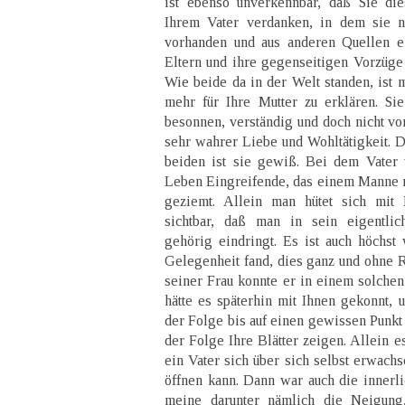
ist ebenso unverkennbar, daß Sie die
Ihrem Vater verdanken, in dem sie n
vorhanden und aus anderen Quellen e
Eltern und ihre gegenseitigen Vorzüge zu
Wie beide da in der Welt standen, ist 
mehr für Ihre Mutter zu erklären. Sie 
besonnen, verständig und doch nicht vo
sehr wahrer Liebe und Wohltätigkeit. D
beiden ist sie gewiß. Bei dem Vater 
Leben Eingreifende, das einem Manne 
geziemt. Allein man hütet sich mit R
sichtbar, daß man in sein eigentlic
gehörig eindringt. Es ist auch höchst 
Gelegenheit fand, dies ganz und ohne R
seiner Frau konnte er in einem solchen 
hätte es späterhin mit Ihnen gekonnt, u
der Folge bis auf einen gewissen Punk
der Folge Ihre Blätter zeigen. Allein e
ein Vater sich über sich selbst erwac
öffnen kann. Dann war auch die innerli
meine darunter nämlich die Neigung