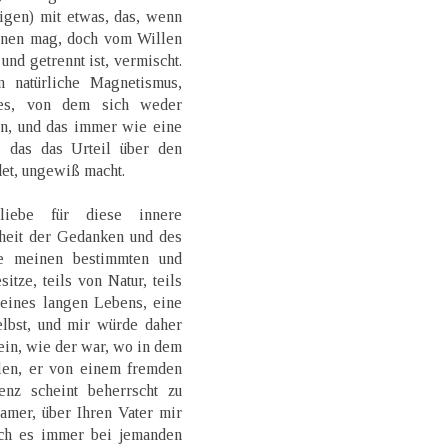
tigen) mit etwas, das, wenn
ennen mag, doch vom Willen
nd getrennt ist, vermischt.
 natürliche Magnetismus,
les, von dem sich weder
n, und das immer wie eine
, das das Urteil über den
et, ungewiß macht.
liebe für diese innere
heit der Gedanken und des
ne meinen bestimmten und
tze, teils von Natur, teils
eines langen Lebens, eine
lbst, und mir würde daher
sein, wie der war, wo in dem
len, er von einem fremden
enz scheint beherrscht zu
amer, über Ihren Vater mir
 ich es immer bei jemanden