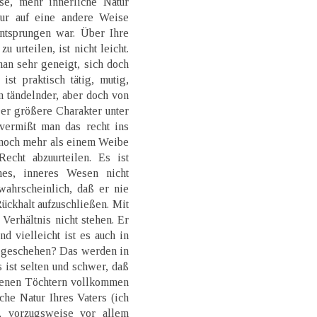
se, mehr innerliche Natur
ur auf eine andere Weise
ntsprungen war. Über Ihre
 urteilen, ist nicht leicht.
man sehr geneigt, sich doch
ist praktisch tätig, mutig,
n tändelnder, aber doch von
er größere Charakter unter
vermißt man das recht ins
noch mehr als einem Weibe
echt abzuurteilen. Es ist
hes, inneres Wesen nicht
wahrscheinlich, daß er nie
ückhalt aufzuschließen. Mit
Verhältnis nicht stehen. Er
nd vielleicht ist es auch in
t geschehen? Das werden in
s ist selten und schwer, daß
hsenen Töchtern vollkommen
che Natur Ihres Vaters (ich
, vorzugsweise vor allem