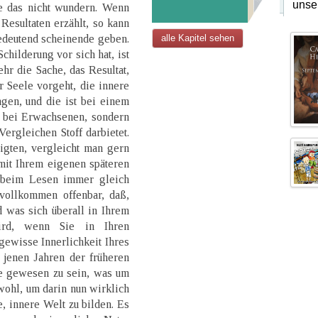
unse
 das nicht wundern. Wenn
Resultaten erzählt, so kann
edeutend scheinende geben.
alle Kapitel sehen
hilderung vor sich hat, ist
ehr die Sache, das Resultat,
r Seele vorgeht, die innere
gen, und die ist bei einem
s bei Erwachsenen, sondern
rgleichen Stoff darbietet.
igten, vergleicht man gern
 mit Ihrem eigenen späteren
 beim Lesen immer gleich
 vollkommen offenbar, daß,
d was sich überall in Ihrem
ird, wenn Sie in Ihren
gewisse Innerlichkeit Ihres
 jenen Jahren der früheren
ge gewesen zu sein, was um
wohl, um darin nun wirklich
e, innere Welt zu bilden. Es