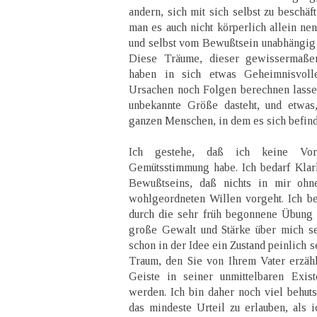
andern, sich mit sich selbst zu beschäf
man es auch nicht körperlich allein n
und selbst vom Bewußtsein unabhängig u
Diese Träume, dieser gewissermaßen
haben in sich etwas Geheimnisvol
Ursachen noch Folgen berechnen lasse
unbekannte Größe dasteht, und etwas
ganzen Menschen, in dem es sich befind
Ich gestehe, daß ich keine Vor
Gemütsstimmung habe. Ich bedarf Klar
Bewußtseins, daß nichts in mir oh
wohlgeordneten Willen vorgeht. Ich besi
durch die sehr früh begonnene Übung 
große Gewalt und Stärke über mich se
schon in der Idee ein Zustand peinlich 
Traum, den Sie von Ihrem Vater erzäh
Geiste in seiner unmittelbaren Exist
werden. Ich bin daher noch viel behuts
das mindeste Urteil zu erlauben, als