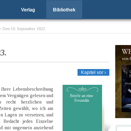
Verlag
Bibliothek
› Den 10. September 1823.
3.
Kapitel vor ›
 Ihrer Lebensbeschreibung
ßem Vergnügen gelesen und
Briefe an eine
Freundin
h recht herzlichen und
 Zeiten gewählt, wo ich am
en Lagen zu versetzen, und
 Bedacht jedes Einzelne
nd mir ungemein anziehend