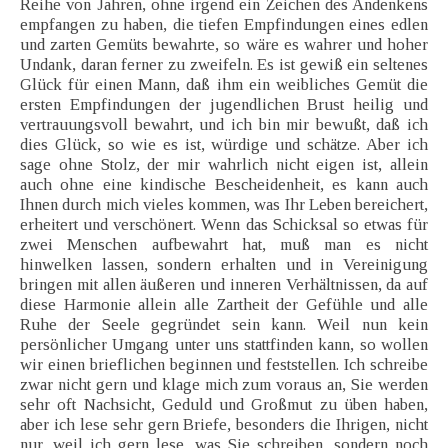
Reihe von Jahren, ohne irgend ein Zeichen des Andenkens
empfangen zu haben, die tiefen Empfindungen eines edlen
und zarten Gemüts bewahrte, so wäre es wahrer und hoher
Undank, daran ferner zu zweifeln. Es ist gewiß ein seltenes
Glück für einen Mann, daß ihm ein weibliches Gemüt die
ersten Empfindungen der jugendlichen Brust heilig und
vertrauungsvoll bewahrt, und ich bin mir bewußt, daß ich
dies Glück, so wie es ist, würdige und schätze. Aber ich
sage ohne Stolz, der mir wahrlich nicht eigen ist, allein
auch ohne eine kindische Bescheidenheit, es kann auch
Ihnen durch mich vieles kommen, was Ihr Leben bereichert,
erheitert und verschönert. Wenn das Schicksal so etwas für
zwei Menschen aufbewahrt hat, muß man es nicht
hinwelken lassen, sondern erhalten und in Vereinigung
bringen mit allen äußeren und inneren Verhältnissen, da auf
diese Harmonie allein alle Zartheit der Gefühle und alle
Ruhe der Seele gegründet sein kann. Weil nun kein
persönlicher Umgang unter uns stattfinden kann, so wollen
wir einen brieflichen beginnen und feststellen. Ich schreibe
zwar nicht gern und klage mich zum voraus an, Sie werden
sehr oft Nachsicht, Geduld und Großmut zu üben haben,
aber ich lese sehr gern Briefe, besonders die Ihrigen, nicht
nur, weil ich gern lese, was Sie schreiben, sondern noch