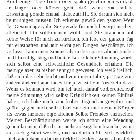
Brief einige Tage früher oder später geschrieben wird, ob
er länger oder kürzer geht, daß, wenn eine solche
Erwartung gerade einmal nicht zutrifft, Sie darum sich nicht
beunruhigen müssen. Ich erkenne gewiß den ganzen Wert
der Gesinnungen, die Sie gerade für mich besorgt machen,
allein ich bin vollkommen wohl, und Sie brauchen auf
keine Weise für mich zu fürchten. Ich lebe den ganzen Tag
mit ernsthaften und mir wichtigen Dingen beschäftigt, ich
verlasse kaum mein Zimmer als in den späten Abendstunden
und bin ruhig, tätig und heiter. Bei solcher Stimmung würde
sich selbst eine schwächliche Gesundheit erhalten. Die
meinige aber ist bisher sehr gut gewesen. Ich weiß freilich,
daß sich das sehr leicht und von einem Jahre, ja Tage zum
andern ändern kann, indes für jetzt ist kein Anschein dazu.
Wenn es kommen wird, bin ich auch darauf vorbereitet. Auf
meine Stimmung wird selbst Kränklichkeit keinen Einfluß
haben, ich habe mich von früher Jugend an gewöhnt und
geübt, gegen mich selbst hart zu sein und meinen Körper
als etwas meinem eigentlichen Selbst Fremdes anzusehen.
Meinen Beschäftigungen werde ich schon eine Wendung
geben können, daß ich sie nicht aufzugeben brauche, wenn
sie auch gestört werden, und so dürften Sie sich wirklich
mich auch dann nicht unglücklich denken, wenn einmal der