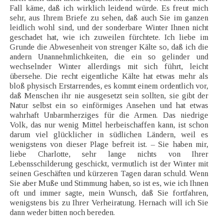
Fall käme, daß ich wirklich leidend würde. Es freut mich
sehr, aus Ihrem Briefe zu sehen, daß auch Sie im ganzen
leidlich wohl sind, und der sonderbare Winter Ihnen nicht
geschadet hat, wie ich zuweilen fürchtete. Ich liebe im
Grunde die Abwesenheit von strenger Kälte so, daß ich die
andern Unannehmlichkeiten, die ein so gelinder und
wechselnder Winter allerdings mit sich führt, leicht
übersehe. Die recht eigentliche Kälte hat etwas mehr als
bloß physisch Erstarrendes, es kommt einem ordentlich vor,
daß Menschen ihr nie ausgesetzt sein sollten, sie gibt der
Natur selbst ein so einförmiges Ansehen und hat etwas
wahrhaft Unbarmherziges für die Armen. Das niedrige
Volk, das nur wenig Mittel herbeischaffen kann, ist schon
darum viel glücklicher in südlichen Ländern, weil es
wenigstens von dieser Plage befreit ist. – Sie haben mir,
liebe Charlotte, sehr lange nichts von Ihrer
Lebensschilderung geschickt, vermutlich ist der Winter mit
seinen Geschäften und kürzeren Tagen daran schuld. Wenn
Sie aber Muße und Stimmung haben, so ist es, wie ich Ihnen
oft und immer sagte, mein Wunsch, daß Sie fortfahren,
wenigstens bis zu Ihrer Verheiratung. Hernach will ich Sie
dann weder bitten noch bereden.