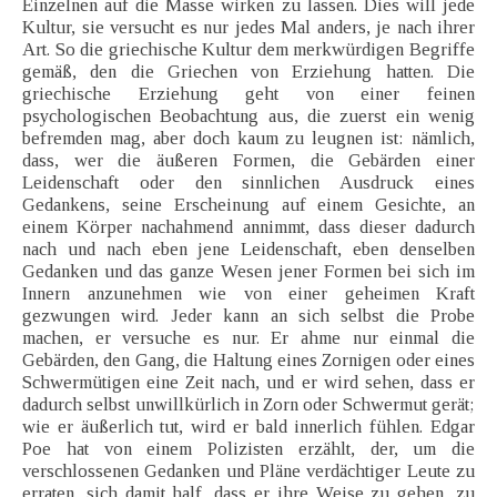
Einzelnen auf die Masse wirken zu lassen. Dies will jede
Kultur, sie versucht es nur jedes Mal anders, je nach ihrer
Art. So die griechische Kultur dem merkwürdigen Begriffe
gemäß, den die Griechen von Erziehung hatten. Die
griechische Erziehung geht von einer feinen
psychologischen Beobachtung aus, die zuerst ein wenig
befremden mag, aber doch kaum zu leugnen ist: nämlich,
dass, wer die äußeren Formen, die Gebärden einer
Leidenschaft oder den sinnlichen Ausdruck eines
Gedankens, seine Erscheinung auf einem Gesichte, an
einem Körper nachahmend annimmt, dass dieser dadurch
nach und nach eben jene Leidenschaft, eben denselben
Gedanken und das ganze Wesen jener Formen bei sich im
Innern anzunehmen wie von einer geheimen Kraft
gezwungen wird. Jeder kann an sich selbst die Probe
machen, er versuche es nur. Er ahme nur einmal die
Gebärden, den Gang, die Haltung eines Zornigen oder eines
Schwermütigen eine Zeit nach, und er wird sehen, dass er
dadurch selbst unwillkürlich in Zorn oder Schwermut gerät;
wie er äußerlich tut, wird er bald innerlich fühlen. Edgar
Poe hat von einem Polizisten erzählt, der, um die
verschlossenen Gedanken und Pläne verdächtiger Leute zu
erraten, sich damit half, dass er ihre Weise zu gehen, zu