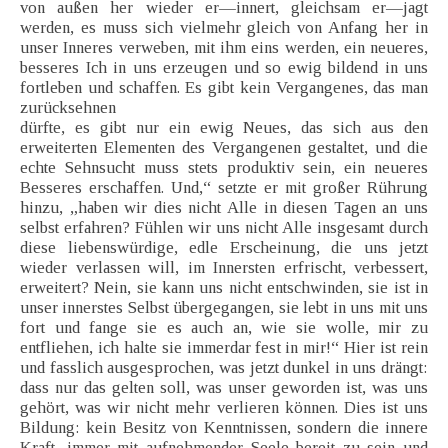
von außen her wieder er—innert, gleichsam er—jagt
werden, es muss sich vielmehr gleich von Anfang her in
unser Inneres verweben, mit ihm eins werden, ein neueres,
besseres Ich in uns erzeugen und so ewig bildend in uns
fortleben und schaffen. Es gibt kein Vergangenes, das man
zurücksehnen
dürfte, es gibt nur ein ewig Neues, das sich aus den
erweiterten Elementen des Vergangenen gestaltet, und die
echte Sehnsucht muss stets produktiv sein, ein neueres
Besseres erschaffen. Und,“ setzte er mit großer Rührung
hinzu, „haben wir dies nicht Alle in diesen Tagen an uns
selbst erfahren? Fühlen wir uns nicht Alle insgesamt durch
diese liebenswürdige, edle Erscheinung, die uns jetzt
wieder verlassen will, im Innersten erfrischt, verbessert,
erweitert? Nein, sie kann uns nicht entschwinden, sie ist in
unser innerstes Selbst übergegangen, sie lebt in uns mit uns
fort und fange sie es auch an, wie sie wolle, mir zu
entfliehen, ich halte sie immerdar fest in mir!“ Hier ist rein
und fasslich ausgesprochen, was jetzt dunkel in uns drängt:
dass nur das gelten soll, was unser geworden ist, was uns
gehört, was wir nicht mehr verlieren können. Dies ist uns
Bildung: kein Besitz von Kenntnissen, sondern die innere
Kraft, immer mit aufnehmender Seele bereit zu sein und