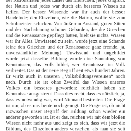
der Rationalisten jedes Laster des Menschen, jedes Unglück
der Nation und jedes war durch ein besseres Wissen zu
heilen. Der besser Wissende war ihr auch der besser
Handelnde; den Einzelnen, wie die Nation, wollte sie zum
Schulmeister schicken. Von äußerem Anstand, guten Sitten
und der Nachahmung schöner Gebärden, die die Griechen
und die Renaissance gepflegt hatten, hielt sie nichts. Wissen
war ihr Alles. Unwissend zu sein, wurde jetzt eine Schande
(eine den Griechen und der Renaissance ganz fremde, ja,
unverständliche Meinung). Unwissend und ungebildet
wurde jetzt dasselbe. Bildung wurde eine Sammlung von
Kenntnissen; das Volk bildet, wer Kenntnisse im Volk
verbreitet. Das ist der neue Begriff seit etwa hundert Jahren.
Er wirkt auch in unseren „Volksbildungsvereinen“ noch
nach. Durch sie ist ohne Zweifel das Wissen unseres
Volkes ein besseres geworden; reichlich haben sie
Kenntnisse ausgestreut. Dass dies recht, dass es nützlich, ja,
dass es notwendig war, wird Niemand bestreiten. Die Frage
ist nur, ob es uns heute noch genügt. Die Frage ist, ob nicht
inzwischen unser Begriff der Bildung schon wieder ein
anderer geworden ist. Ist er das, reichen wir mit dem bloßen
Wissen nicht mehr aus und zeigt es sich, dass wir jetzt die
Bildung des Einzelnen anders verstehen, als man sie seit