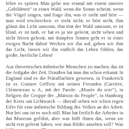
lehre es spüren. Man gehe nur einmal mit einem unserer
„Gebildeten“ in einen Wald, wenn die Sonne scheint, wenn
die Vögel singen, und frage ihn, was er sieht und hört —
man wird erschrecken: er sieht nicht, er hört nicht, ihm
glänzt das Licht umsonst, ihm tönt der Wald umsonst, er ist
blind, er ist taub, er hat es ja nie gelernt, nicht sehen und
nicht hören gelernt, mit dumpfen Sinnen geht er in einer
ewigen Nacht dahin! Wecken wir ihn auf, geben wir ihm
das Licht, lassen wir ihn endlich das Leben fühlen, das
große, herrliche Leben!
Aus theoretischen ästhetische Menschen zu machen, das ist
die Aufgabe der Zeit. Draußen hat man das schon erkannt. In
England sind es die Präraffaeliten gewesen, in Frankreich
ist es Gustave Geffroy mit seinen Freunden (Carrière,
Clémenceau u. A., mit der Parole: „Musée du soir“), in
Belgien die Gruppe der „Maison du Peuple“, in Hamburg
der Kreis um Lichtwarck — überall sehen wir schon regen
Eifer für eine ästhetische Bildung des Volkes an der Arbeit.
Nur bei uns ist es noch still. Man hat freilich die Arbeiter in
das Museum geführt, aber was hilft ihnen das, wenn sie
nicht erst gelernt haben, wie man Bilder ansehen soll? Was