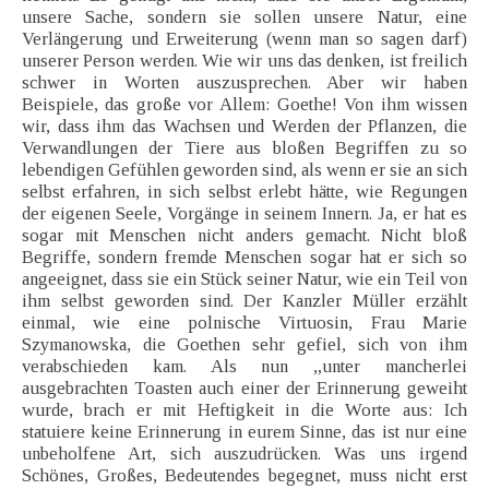
unsere Sache, sondern sie sollen unsere Natur, eine
Verlängerung und Erweiterung (wenn man so sagen darf)
unserer Person werden. Wie wir uns das denken, ist freilich
schwer in Worten auszusprechen. Aber wir haben
Beispiele, das große vor Allem: Goethe! Von ihm wissen
wir, dass ihm das Wachsen und Werden der Pflanzen, die
Verwandlungen der Tiere aus bloßen Begriffen zu so
lebendigen Gefühlen geworden sind, als wenn er sie an sich
selbst erfahren, in sich selbst erlebt hätte, wie Regungen
der eigenen Seele, Vorgänge in seinem Innern. Ja, er hat es
sogar mit Menschen nicht anders gemacht. Nicht bloß
Begriffe, sondern fremde Menschen sogar hat er sich so
angeeignet, dass sie ein Stück seiner Natur, wie ein Teil von
ihm selbst geworden sind. Der Kanzler Müller erzählt
einmal, wie eine polnische Virtuosin, Frau Marie
Szymanowska, die Goethen sehr gefiel, sich von ihm
verabschieden kam. Als nun „unter mancherlei
ausgebrachten Toasten auch einer der Erinnerung geweiht
wurde, brach er mit Heftigkeit in die Worte aus: Ich
statuiere keine Erinnerung in eurem Sinne, das ist nur eine
unbeholfene Art, sich auszudrücken. Was uns irgend
Schönes, Großes, Bedeutendes begegnet, muss nicht erst