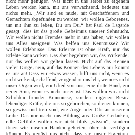
nicht mehr genügen. Was nicht in uns selbst zu eigenem
Leben werden kann, mit uns verwachsend, bedeutet uns
nichts mehr. „Wir sind es müde, mit Geschaffenem und
Gemachtem abgefunden zu werden: wir wollen Geborenes,
um mit ihm zu leben, Du um Du,“ hat Paul de Lagarde
gesagt; dies ist das große Geheimnis unserer Sehnsucht.
Wir wollen nichts Fremdes mehr in uns haben, wir wollen
uns Alles aneignen! Was helfen uns Kenntnisse? Wir
wollen Erlebnisse. Das Erlernte ist ohne Kraft, nur das
Erlebte kann wirken. Das aber begehren wir, das Wirkende;
nur das wollen wir gelten lassen. Nicht auf das Kennen
vieler Dinge, nein, auf das Können des Lebens nur kommt
es uns an! Dass wir etwas wissen, hilft uns nicht, wenn es
nicht wirkend, schaffend, zeugend in uns lebt, wenn es nicht
unser Organ wird, ein Glied von uns, eine dritte Hand, ein
neuer Sinn, wenn es nicht unser ist. Das wollen wir: nicht
Schulden fremder Kenntnisse, sondern eigenen Besitz
lebendiger Kräfte, die uns so gehorchen, so dienen können,
so gewiss und treu sind, wie Auge oder Ohr an unserem
Leibe. Das nur macht uns Bildung aus. Große Gedanken,
edle Gefühle wollen wir nicht bloß „wissen“, sondern
ihnen wie unseren Händen gebieten, über sie verfügen
können. Es genügt uns nicht, dass sie unser Eigentum,