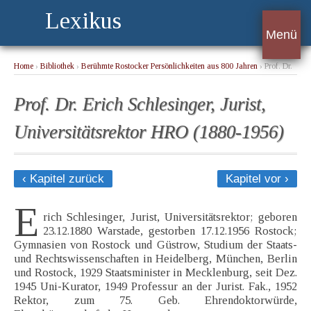
Lexikus
Menü
Home
›
Bibliothek
›
Berühmte Rostocker Persönlichkeiten aus 800 Jahren
› Prof. Dr.
Erich Schlesinger, Jurist, Universitätsrektor HRO (1880-1956)
Prof. Dr. Erich Schlesinger, Jurist,
Universitätsrektor HRO (1880-1956)
‹ Kapitel zurück
Kapitel vor ›
E
rich Schlesinger, Jurist, Universitätsrektor; geboren
23.12.1880 Warstade, gestorben 17.12.1956 Rostock;
Gymnasien von Rostock und Güstrow, Studium der Staats-
und Rechtswissenschaften in Heidelberg, München, Berlin
und Rostock, 1929 Staatsminister in Mecklenburg, seit Dez.
1945 Uni-Kurator, 1949 Professur an der Jurist. Fak., 1952
Rektor, zum 75. Geb. Ehrendoktorwürde,