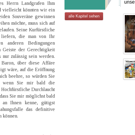
unse
des Herrn Landgrafen Ihm
 vielleicht könnten wir ein
eiden Souveräne gewinnen
alle Kapitel sehen
ihen möchte, muss sich auf
laufen. Seine Kurfürstliche
 liefern, die man von Ihr
en anderen Bedingungen
m Geiste der Gerechtigkeit
 nur zulässig sein werden.
Baron, über diese Affäre
gt wäre, auf die Eröffnung
mich beehre, so würden Sie
, wenn Sie mir bald die
Hochfürstliche Durchlaucht
 dass Sie mir möglichst bald
 an Ihnen kenne, gütigst
hungsfalle das definitive
n können.