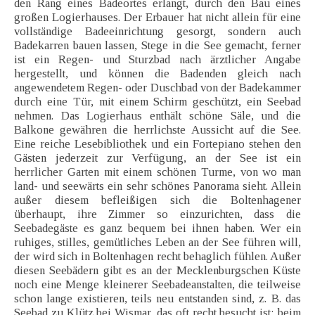
den Rang eines Badeortes erlangt, durch den Bau eines
großen Logierhauses. Der Erbauer hat nicht allein für eine
vollständige Badeeinrichtung gesorgt, sondern auch
Badekarren bauen lassen, Stege in die See gemacht, ferner
ist ein Regen- und Sturzbad nach ärztlicher Angabe
hergestellt, und können die Badenden gleich nach
angewendetem Regen- oder Duschbad von der Badekammer
durch eine Tür, mit einem Schirm geschützt, ein Seebad
nehmen. Das Logierhaus enthält schöne Säle, und die
Balkone gewähren die herrlichste Aussicht auf die See.
Eine reiche Lesebibliothek und ein Fortepiano stehen den
Gästen jederzeit zur Verfügung, an der See ist ein
herrlicher Garten mit einem schönen Turme, von wo man
land- und seewärts ein sehr schönes Panorama sieht. Allein
außer diesem befleißigen sich die Boltenhagener
überhaupt, ihre Zimmer so einzurichten, dass die
Seebadegäste es ganz bequem bei ihnen haben. Wer ein
ruhiges, stilles, gemütliches Leben an der See führen will,
der wird sich in Boltenhagen recht behaglich fühlen. Außer
diesen Seebädern gibt es an der Mecklenburgschen Küste
noch eine Menge kleinerer Seebadeanstalten, die teilweise
schon lange existieren, teils neu entstanden sind, z. B. das
Seebad zu Klütz bei Wismar, das oft recht besucht ist; beim