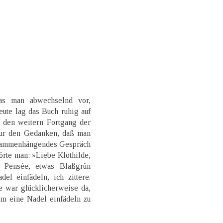
as man abwechselnd vor,
eute lag das Buch ruhig auf
 den weitern Fortgang der
nur den Gedanken, daß man
zusammenhängendes Gespräch
örte man: »Liebe Klothilde,
s Pensée, etwas Blaßgrün
l einfädeln, ich zittere.
e war glücklicherweise da,
um eine Nadel einfädeln zu