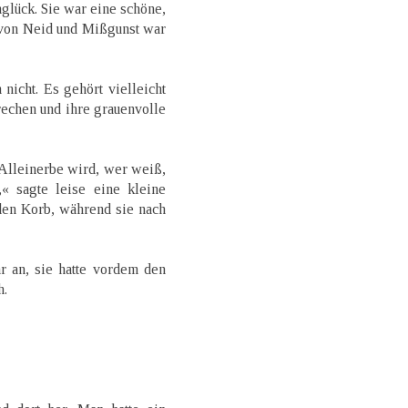
nglück. Sie war eine schöne,
 von Neid und Mißgunst war
icht. Es gehört vielleicht
prechen und ihre grauenvolle
Alleinerbe wird, wer weiß,
,« sagte leise eine kleine
den Korb, während sie nach
r an, sie hatte vordem den
h.