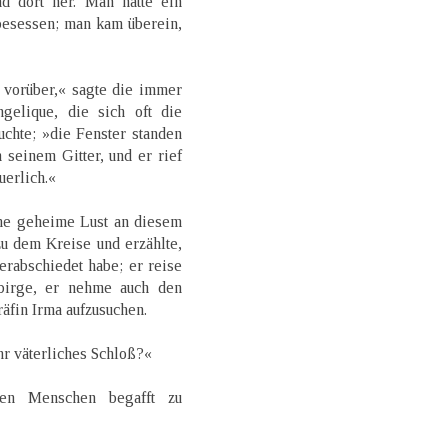
d dort her. Man hatte ein
besessen; man kam überein,
 vorüber,« sagte die immer
gelique, die sich oft die
chte; »die Fenster standen
 seinem Gitter, und er rief
uerlich.«
ine geheime Lust an diesem
u dem Kreise und erzählte,
erabschiedet habe; er reise
birge, er nehme auch den
äfin Irma aufzusuchen.
hr väterliches Schloß?«
en Menschen begafft zu