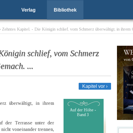
Verlag
Bibliothek
 Zehntes Kapitel. - Die Königin schlief, vom Schmerz überwältigt, in ihrem 
 Königin schlief, vom Schmerz
emach. ...
Kapitel vor ›
rz überwältigt, in ihrem
Auf der Höhe -
Band 3
f der Terrasse unter der
 nicht voneinander trennen,