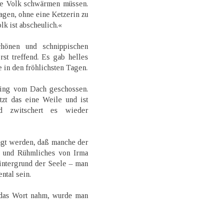
che Volk schwärmen müssen.
sagen, ohne eine Ketzerin zu
lk ist abscheulich.«
hönen und schnippischen
st treffend. Es gab helles
in den fröhlichsten Tagen.
ling vom Dach geschossen.
tzt das eine Weile und ist
d zwitschert es wieder
agt werden, daß manche der
 und Rühmliches von Irma
intergrund der Seele – man
ntal sein.
 das Wort nahm, wurde man