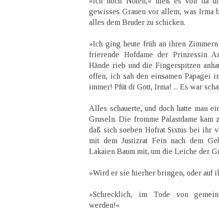
»Ich noch Noten,« hieß es von da un
gewisses Grauen vor allem, was Irma 
alles dem Bruder zu schicken.
»Ich ging heute früh an ihren Zimmern
frierende Hofdame der Prinzessin An
Hände rieb und die Fingerspitzen anhau
offen, ich sah den einsamen Papagei in
immer! Pfüt di Gott, Irma! ... Es war scha
Alles schauerte, und doch hatte man e
Gruseln. Die fromme Palastdame kam z
daß sich soeben Hofrat Sixtus bei ihr v
mit dem Justizrat Fein nach dem Ge
Lakaien Baum mit, um die Leiche der Gr
»Wird er sie hierher bringen, oder auf i
»Schrecklich, im Tode von gemein
werden!«