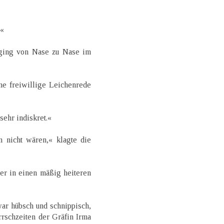
!«
 ging von Nase zu Nase im
ne freiwillige Leichenrede
sehr indiskret.«
n nicht wären,« klagte die
er in einen mäßig heiteren
ar hübsch und schnippisch,
rschzeiten der Gräfin Irma