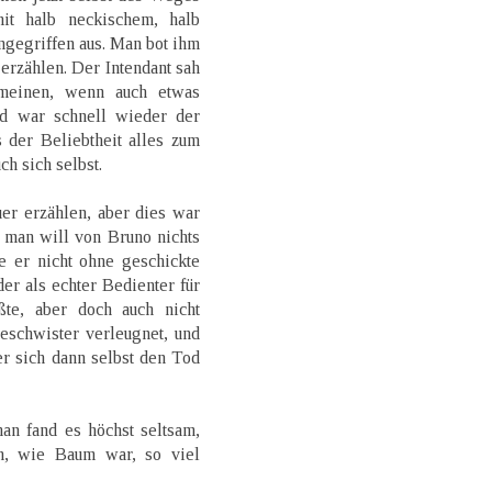
t halb neckischem, halb
ngegriffen aus. Man bot ihm
e erzählen. Der Intendant sah
emeinen, wenn auch etwas
nd war schnell wieder der
 der Beliebtheit alles zum
ch sich selbst.
uer erzählen, aber dies war
 man will von Bruno nichts
e er nicht ohne geschickte
r als echter Bedienter für
te, aber doch auch nicht
eschwister verleugnet, und
er sich dann selbst den Tod
an fand es höchst seltsam,
en, wie Baum war, so viel