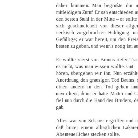
daher kommen. Man begrüßte ihn mi
mitleidigem Zuruf. Er sah entschieden a
den besten Stuhl in der Mitte – er sollt
sich geschmeichelt von dieser allg
neckisch vorgebrachten Huldigung, u
Gefällige; er war bereit, um den Preis
besten zu geben, und wenn's nötig ist, au
Er wollte zuerst von Brunos tiefer Tra
es nicht, was man wissen wollte. Gut –
hören, übergehen wir ihn. Nun erzählt
Anordnung den grausigen Tod Baums, de
einen andern in den Tod gehen muß
unverdient; denn er hatte Mutter und G
fiel nun durch die Hand des Bruders, d
gab.
Alles war von Schauer ergriffen und m
daß hinter einem alltäglichen Lakai
Abenteuerliches stecken sollte.