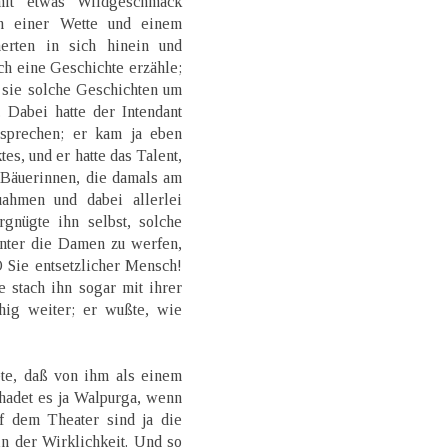
mit etwas Wildgeschmack
on einer Wette und einem
erten in sich hinein und
lch eine Geschichte erzähle;
ß sie solche Geschichten um
. Dabei hatte der Intendant
sprechen; er kam ja eben
es, und er hatte das Talent,
Bäuerinnen, die damals am
ahmen und dabei allerlei
rgnügte ihn selbst, solche
unter die Damen zu werfen,
O Sie entsetzlicher Mensch!
 stach ihn sogar mit ihrer
uhig weiter; er wußte, wie
te, daß von ihm als einem
hadet es ja Walpurga, wenn
uf dem Theater sind ja die
n der Wirklichkeit. Und so