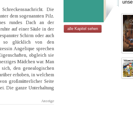
unse
chreckensnachricht. Die
nter dem sogenannten Pilz.
nes rundes Dach an der
hte auf einer Säule in der
alle Kapitel sehen
gespannter Schirm oder auch
 so glücklich von den
nzessin Angelique sprechen
igenschaften, obgleich sie
therziges Mädchen war. Man
 sich, den genealogischen
 darüber erhoben, in welchem
von großmütterlicher Seite
ei. Die ganze Unterhaltung