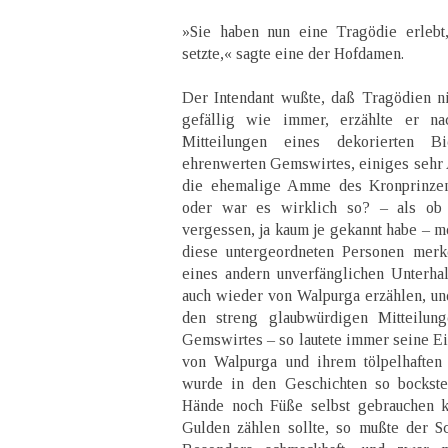
»Sie haben nun eine Tragödie erlebt,
setzte,« sagte eine der Hofdamen.
Der Intendant wußte, daß Tragödien ni
gefällig wie immer, erzählte er na
Mitteilungen eines dekorierten B
ehrenwerten Gemswirtes, einiges sehr
die ehemalige Amme des Kronprinzen.
oder war es wirklich so? – als ob
vergessen, ja kaum je gekannt habe – me
diese untergeordneten Personen mer
eines andern unverfänglichen Unterhal
auch wieder von Walpurga erzählen, und
den streng glaubwürdigen Mitteilun
Gemswirtes – so lautete immer seine Ei
von Walpurga und ihrem tölpelhaften
wurde in den Geschichten so bockste
Hände noch Füße selbst gebrauchen k
Gulden zählen sollte, so mußte der S