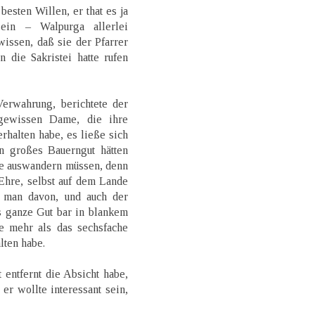
besten Willen, er that es ja
in – Walpurga allerlei
wissen, daß sie der Pfarrer
 die Sakristei hatte rufen
Verwahrung, berichtete der
 gewissen Dame, die ihre
halten habe, es ließe sich
in großes Bauerngut hätten
 sie auswandern müssen, denn
Ehre, selbst auf dem Lande
 man davon, und auch der
s ganze Gut bar in blankem
e mehr als das sechsfache
lten habe.
 entfernt die Absicht habe,
er wollte interessant sein,