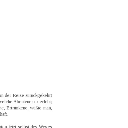
on der Reise zurückgekehrt
 welche Abenteuer er erlebt;
ne, Ertrunkene, wußte man,
aft.
ten jetzt selbst des Weges