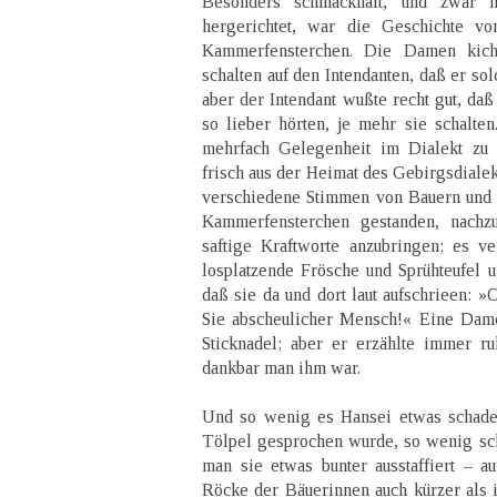
Besonders schmackhaft, und zwar 
hergerichtet, war die Geschichte v
Kammerfensterchen. Die Damen kich
schalten auf den Intendanten, daß er so
aber der Intendant wußte recht gut, da
so lieber hörten, je mehr sie schalten
mehrfach Gelegenheit im Dialekt zu 
frisch aus der Heimat des Gebirgsdialekt
verschiedene Stimmen von Bauern und 
Kammerfensterchen gestanden, nachzu
saftige Kraftworte anzubringen; es ve
losplatzende Frösche und Sprühteufel 
daß sie da und dort laut aufschrieen: »
Sie abscheulicher Mensch!« Eine Dame
Sticknadel; aber er erzählte immer r
dankbar man ihm war.
Und so wenig es Hansei etwas schade
Tölpel gesprochen wurde, so wenig sc
man sie etwas bunter ausstaffiert – a
Röcke der Bäuerinnen auch kürzer als i