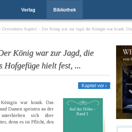
Verlag
Bibliothek
 Dreizehntes Kapitel. - Der König war zur Jagd, die Königin war krank. Das 
 Der König war zur Jagd, die
Hofgefüge hielt fest, ...
Kapitel vor ›
 Königin war krank. Das
n und Damen speisten an der
Auf der Höhe -
Band 3
unterhielten sich über
r, denn es ist Pflicht, den