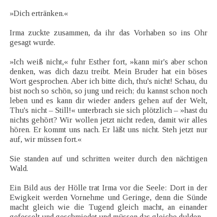
»Dich ertränken.«
Irma zuckte zusammen, da ihr das Vorhaben so ins Ohr
gesagt wurde.
»Ich weiß nicht,« fuhr Esther fort, »kann mir's aber schon
denken, was dich dazu treibt. Mein Bruder hat ein böses
Wort gesprochen. Aber ich bitte dich, thu's nicht! Schau, du
bist noch so schön, so jung und reich; du kannst schon noch
leben und es kann dir wieder anders gehen auf der Welt,
Thu's nicht – Still!« unterbrach sie sich plötzlich – »hast du
nichts gehört? Wir wollen jetzt nicht reden, damit wir alles
hören. Er kommt uns nach. Er läßt uns nicht. Steh jetzt nur
auf, wir müssen fort.«
Sie standen auf und schritten weiter durch den nächtigen
Wald.
Ein Bild aus der Hölle trat Irma vor die Seele: Dort in der
Ewigkeit werden Vornehme und Geringe, denn die Sünde
macht gleich wie die Tugend gleich macht, an einander
gefesselt und geschmiedet und müssen das gleiche dulden ...