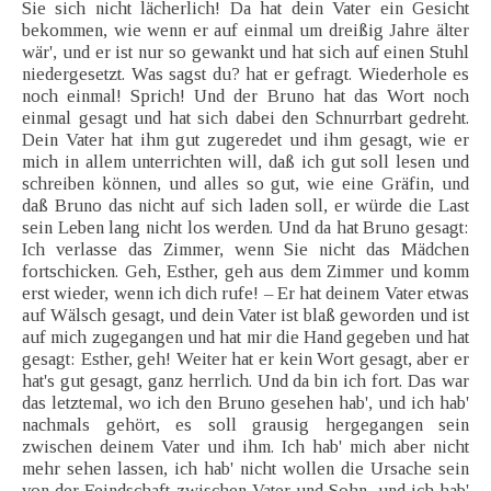
Sie sich nicht lächerlich! Da hat dein Vater ein Gesicht
bekommen, wie wenn er auf einmal um dreißig Jahre älter
wär', und er ist nur so gewankt und hat sich auf einen Stuhl
niedergesetzt. Was sagst du? hat er gefragt. Wiederhole es
noch einmal! Sprich! Und der Bruno hat das Wort noch
einmal gesagt und hat sich dabei den Schnurrbart gedreht.
Dein Vater hat ihm gut zugeredet und ihm gesagt, wie er
mich in allem unterrichten will, daß ich gut soll lesen und
schreiben können, und alles so gut, wie eine Gräfin, und
daß Bruno das nicht auf sich laden soll, er würde die Last
sein Leben lang nicht los werden. Und da hat Bruno gesagt:
Ich verlasse das Zimmer, wenn Sie nicht das Mädchen
fortschicken. Geh, Esther, geh aus dem Zimmer und komm
erst wieder, wenn ich dich rufe! – Er hat deinem Vater etwas
auf Wälsch gesagt, und dein Vater ist blaß geworden und ist
auf mich zugegangen und hat mir die Hand gegeben und hat
gesagt: Esther, geh! Weiter hat er kein Wort gesagt, aber er
hat's gut gesagt, ganz herrlich. Und da bin ich fort. Das war
das letztemal, wo ich den Bruno gesehen hab', und ich hab'
nachmals gehört, es soll grausig hergegangen sein
zwischen deinem Vater und ihm. Ich hab' mich aber nicht
mehr sehen lassen, ich hab' nicht wollen die Ursache sein
von der Feindschaft zwischen Vater und Sohn, und ich hab'