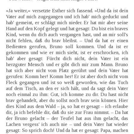
»Ja weiter,« versetzte Esther sich fassend. »Und da ist dein
Vater auf mich zugegangen und ich hab' mich geduckt und
hab' gemeint, er schlägt mich nieder. Er hat mir aber seine
Hand auf den Kopf gelegt und hat gesagt: Du bist ein braves
Kind, wenn du dich auch vergangen hast, und an mir soll's
nicht fehlen, daß du brav bleibst. – Und da hat er einen
Bedienten gerufen, Bruno soll kommen. Und da ist er
gekommen und wie er mich sieht, ist er erschrocken, ich
hab' aber gesagt: Fürcht dich nicht, dein Vater ist ein
herzguter Mensch und er gibt dich mir zum Mann. Bruno
hat sich aber nicht vom Platz gerührt und dein Vater hat
gerufen: Komm her! Komm her! Er ist aber doch nicht vom
Fleck gegangen und ist so weiß geworden, wie das Tuch
auf dem Tisch, an den er sich hält, und da sagt dein Vater
noch einmal zu ihm: Gut, ich komme zu dir. Du hast nicht
brav gehandelt, aber du sollst noch brav sein können. Hier
dies Kind aus dem Wald – ja, so hat er gesagt – ich erlaube
dir, ja ich befehle dir, daß du sie zur Frau nimmst. – Da hat
der Bruno gelacht – der Teufel hat aus ihm gelacht, das
Lachen vergess' ich auch nie – und dein Vater hat wieder
gesagt: So sprich doch! Und da hat er gesagt: Papa, machen