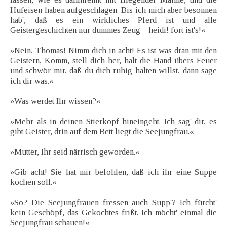
Hufeisen haben aufgeschlagen. Bis ich mich aber besonnen
hab', daß es ein wirkliches Pferd ist und alle
Geistergeschichten nur dummes Zeug – heidi! fort ist's!«
»Nein, Thomas! Nimm dich in acht! Es ist was dran mit den
Geistern, Komm, stell dich her, halt die Hand übers Feuer
und schwör mir, daß du dich ruhig halten willst, dann sage
ich dir was.«
»Was werdet Ihr wissen?«
»Mehr als in deinen Stierkopf hineingeht. Ich sag' dir, es
gibt Geister, drin auf dem Bett liegt die Seejungfrau.«
»Mutter, Ihr seid närrisch geworden.«
»Gib acht! Sie hat mir befohlen, daß ich ihr eine Suppe
kochen soll.«
»So? Die Seejungfrauen fressen auch Supp'? Ich fürcht'
kein Geschöpf, das Gekochtes frißt. Ich möcht' einmal die
Seejungfrau schauen!«