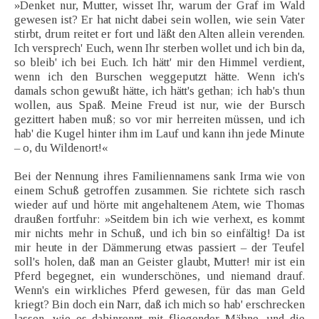
»Denket nur, Mutter, wisset Ihr, warum der Graf im Wald
gewesen ist? Er hat nicht dabei sein wollen, wie sein Vater
stirbt, drum reitet er fort und läßt den Alten allein verenden.
Ich versprech' Euch, wenn Ihr sterben wollet und ich bin da,
so bleib' ich bei Euch. Ich hätt' mir den Himmel verdient,
wenn ich den Burschen weggeputzt hätte. Wenn ich's
damals schon gewußt hätte, ich hätt's gethan; ich hab's thun
wollen, aus Spaß. Meine Freud ist nur, wie der Bursch
gezittert haben muß; so vor mir herreiten müssen, und ich
hab' die Kugel hinter ihm im Lauf und kann ihn jede Minute
– o, du Wildenort!«
Bei der Nennung ihres Familiennamens sank Irma wie von
einem Schuß getroffen zusammen. Sie richtete sich rasch
wieder auf und hörte mit angehaltenem Atem, wie Thomas
draußen fortfuhr: »Seitdem bin ich wie verhext, es kommt
mir nichts mehr in Schuß, und ich bin so einfältig! Da ist
mir heute in der Dämmerung etwas passiert – der Teufel
soll's holen, daß man an Geister glaubt, Mutter! mir ist ein
Pferd begegnet, ein wunderschönes, und niemand drauf.
Wenn's ein wirkliches Pferd gewesen, für das man Geld
kriegt? Bin doch ein Narr, daß ich mich so hab' erschrecken
lassen, wie es dahinrennt mit fliegender Mähne, und die