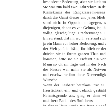
besonderer Bedeutung, aber sie hielt auc
Sie war nun bald zwei Jahrzehnte in de
Krimskrams des Rangklassenwesens
durch die Gunst dieses und jenes blieb
stand nicht in Opposition dagegen, 
diejenigen, denen es von Geltung ist, i
völlig gleichgültige Erscheinungen.
Ehren stand, that ihr wohl, verstand sic
ja ein Mann von hoher Bedeutung, und 
der Welt gefehlt hätte, ihr blieb er d
drückte sie in ihrem ganzen Thun und
kommen, hatte sie nie entfernt ein Ver
Mann so oft am Tage und in der Nacht
des Hauses war, nahm sie als Notwend
und erschwerte ihm diese Notwendigke
Wünsche.
Wenn der Leibarzt heimkam, trat er 
Häuslichkeit ein, und dadurch gestär
Heimatsgrunde aus, ging er dann wi
unsichern Boden des Hoflebens.
In dieses Haus wurde nun Irma eingef