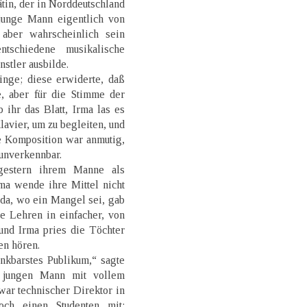
in, der in Norddeutschland
 junge Mann eigentlich von
 aber wahrscheinlich sein
tschiedene musikalische
stler ausbilde.
inge; diese erwiderte, daß
e, aber für die Stimme der
 ihr das Blatt, Irma las es
lavier, um zu begleiten, und
e Komposition war anmutig,
unverkennbar.
gestern ihrem Manne als
rma wende ihre Mittel nicht
 da, wo ein Mangel sei, gab
re Lehren in einfacher, von
und Irma pries die Töchter
en hören.
nkbarstes Publikum,“ sagte
n jungen Mann mit vollem
war technischer Direktor in
och einen Studenten mit;