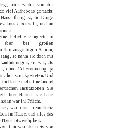
flegt, aber weder von der
de viel Aufhebens gemacht.
 Hause thätig ist, die Dinge
schmack beurteilt, und an
nimmt.
ine beliebte Sängerin in
ders aber bei großen
vollen ausgiebigen Sopran,
 sang, so nahm sie doch mit
kaufführungen; sie war, als
en, ohne Ueberwindung, ja
en Chor zurückgetreten. Und
ig im Hause und teilnehmend
tlichen Institutionen. Sie
il ihrer Heimat: sie hatte
sinn war ihr Pflicht.
aus, war eine freundliche
ten im Hause, und alles das
e Naturnotwendigkeit.
von ihm war ihr stets von