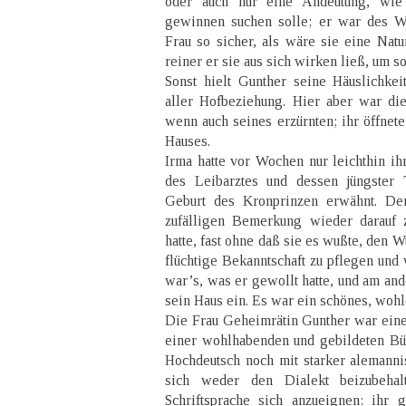
oder auch nur eine Andeutung, wie
gewinnen suchen solle; er war des W
Frau so sicher, als wäre sie eine Natu
reiner er sie aus sich wirken ließ, um s
Sonst hielt Gunther seine Häuslichke
aller Hofbeziehung. Hier aber war di
wenn auch seines erzürnten; ihr öffnet
Hauses.
Irma hatte vor Wochen nur leichthin i
des Leibarztes und dessen jüngster
Geburt des Kronprinzen erwähnt. De
zufälligen Bemerkung wieder darauf
hatte, fast ohne daß sie es wußte, den 
flüchtige Bekanntschaft zu pflegen und 
war’s, was er gewollt hatte, und am and
sein Haus ein. Es war ein schönes, wohle
Die Frau Geheimrätin Gunther war ein
einer wohlhabenden und gebildeten Bür
Hochdeutsch noch mit starker alemann
sich weder den Dialekt beizubehal
Schriftsprache sich anzueignen; ihr