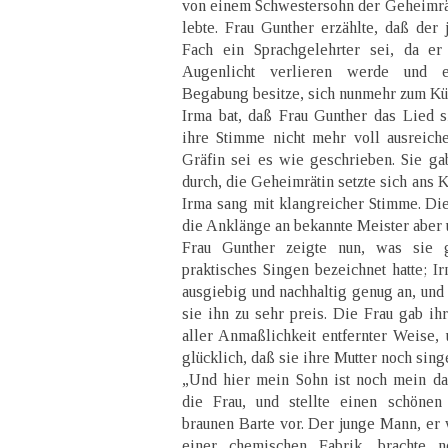
von einem Schwestersohn der Geheimrät
lebte. Frau Gunther erzählte, daß der
Fach ein Sprachgelehrter sei, da er
Augenlicht verlieren werde und en
Begabung besitze, sich nunmehr zum Kün
Irma bat, daß Frau Gunther das Lied s
ihre Stimme nicht mehr voll ausreich
Gräfin sei es wie geschrieben. Sie gab
durch, die Geheimrätin setzte sich ans K
Irma sang mit klangreicher Stimme. Di
die Anklänge an bekannte Meister aber 
Frau Gunther zeigte nun, was sie 
praktisches Singen bezeichnet hatte; I
ausgiebig und nachhaltig genug an, und
sie ihn zu sehr preis. Die Frau gab ih
aller Anmaßlichkeit entfernter Weise, 
glücklich, daß sie ihre Mutter noch sing
„Und hier mein Sohn ist noch mein da
die Frau, und stellte einen schöne
braunen Barte vor. Der junge Mann, er 
einer chemischen Fabrik, brachte n