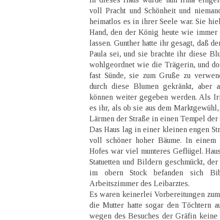
voll Pracht und Schönheit und nieman
heimatlos es in ihrer Seele war. Sie hie
Hand, den der König heute wie immer i
lassen. Gunther hatte ihr gesagt, daß d
Paula sei, und sie brachte ihr diese Bl
wohlgeordnet wie die Trägerin, und doc
fast Sünde, sie zum Gruße zu verwend
durch diese Blumen gekränkt, aber a
können weiter gegeben werden. Als Irm
es ihr, als ob sie aus dem Marktgewühl
Lärmen der Straße in einen Tempel der 
Das Haus lag in einer kleinen engen St
voll schöner hoher Bäume. In einem
Hofes war viel munteres Geflügel. Hau
Statuetten und Bildern geschmückt, der
im obern Stock befanden sich Bib
Arbeitszimmer des Leibarztes.
Es waren keinerlei Vorbereitungen zum
die Mutter hatte sogar den Töchtern au
wegen des Besuches der Gräfin keine 