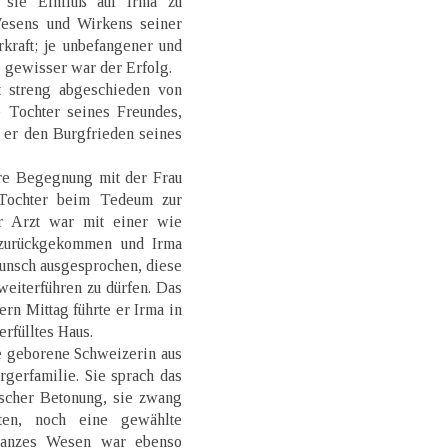
 sie Einfluß auf Irma zu
esens und Wirkens seiner
rkraft; je unbefangener und
o gewisser war der Erfolg.
it streng abgeschieden von
e Tochter seines Freundes,
e er den Burgfrieden seines
hre Begegnung mit der Frau
 Tochter beim Tedeum zur
r Arzt war mit einer wie
 zurückgekommen und Irma
Wunsch ausgesprochen, diese
weiterführen zu dürfen. Das
ern Mittag führte er Irma in
rfülltes Haus.
e geborene Schweizerin aus
gerfamilie. Sie sprach das
ischer Betonung, sie zwang
ten, noch eine gewählte
 ganzes Wesen war ebenso