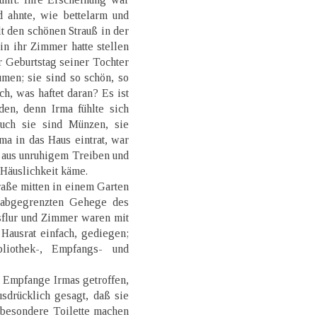
d ahnte, wie bettelarm und
lt den schönen Strauß in der
n ihr Zimmer hatte stellen
er Geburtstag seiner Tochter
umen; sie sind so schön, so
h, was haftet daran? Es ist
en, denn Irma fühlte sich
uch sie sind Münzen, sie
a in das Haus eintrat, war
, aus unruhigem Treiben und
Häuslichkeit käme.
raße mitten in einem Garten
 abgegrenzten Gehege des
sflur und Zimmer waren mit
 Hausrat einfach, gediegen;
liothek-, Empfangs- und
 Empfange Irmas getroffen,
sdrücklich gesagt, daß sie
besondere Toilette machen