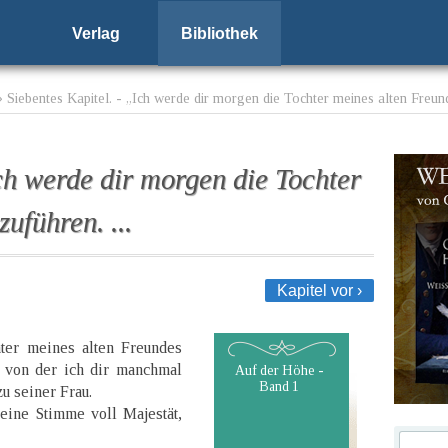
Verlag
Bibliothek
 Siebentes Kapitel. - „Ich werde dir morgen die Tochter meines alten Freund
Ich werde dir morgen die Tochter
uführen. ...
Kapitel vor ›
ter meines alten Freundes
, von der ich dir manchmal
Auf der Höhe -
Band 1
u seiner Frau.
eine Stimme voll Majestät,