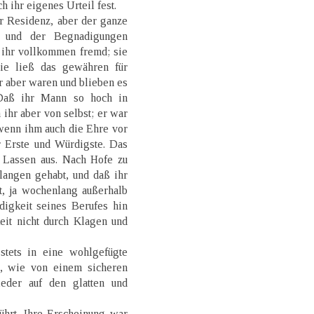
h ihr eigenes Urteil fest.
r Residenz, aber der ganze
 und der Begnadigungen
 ihr vollkommen fremd; sie
sie ließ das gewähren für
hr aber waren und blieben es
 Daß ihr Mann so hoch in
h ihr aber von selbst; er war
wenn ihm auch die Ehre vor
er Erste und Würdigste. Das
 Lassen aus. Nach Hofe zu
langen gehabt, und daß ihr
, ja wochenlang außerhalb
igkeit seines Berufes hin
it nicht durch Klagen und
stets in eine wohlgefügte
kt, wie von einem sicheren
eder auf den glatten und
ührt. Ihre Erscheinung war