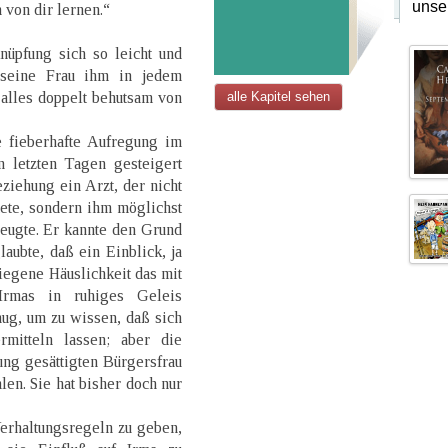
unse
 von dir lernen.“
nüpfung sich so leicht und
 seine Frau ihm in jedem
 alles doppelt behutsam von
alle Kapitel sehen
e fieberhafte Aufregung im
 letzten Tagen gesteigert
eziehung ein Arzt, der nicht
ete, sondern ihm möglichst
eugte. Er kannte den Grund
laubte, daß ein Einblick, ja
iegene Häuslichkeit das mit
Irmas in ruhiges Geleis
ug, um zu wissen, daß sich
rmitteln lassen; aber die
ung gesättigten Bürgersfrau
len. Sie hat bisher doch nur
Verhaltungsregeln zu geben,