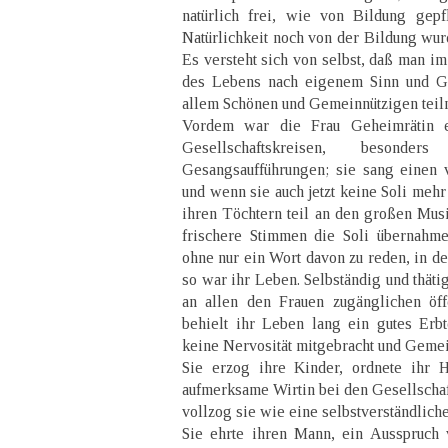
natürlich frei, wie von Bildung gep
Natürlichkeit noch von der Bildung wur
Es versteht sich von selbst, daß man im
des Lebens nach eigenem Sinn und Ge
allem Schönen und Gemeinnützigen teil
Vordem war die Frau Geheimrätin e
Gesellschaftskreisen, beson
Gesangsaufführungen; sie sang einen 
und wenn sie auch jetzt keine Soli mehr
ihren Töchtern teil an den großen Musi
frischere Stimmen die Soli übernahm
ohne nur ein Wort davon zu reden, in d
so war ihr Leben. Selbständig und thät
an allen den Frauen zugänglichen öffen
behielt ihr Leben lang ein gutes Erbte
keine Nervosität mitgebracht und Gemein
Sie erzog ihre Kinder, ordnete ihr H
aufmerksame Wirtin bei den Gesellschaf
vollzog sie wie eine selbstverständlich
Sie ehrte ihren Mann, ein Ausspruch 