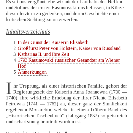
Es sei uns vergönnt, ehe wir mit der Laufbahn des Neffen
und Sohnes der ersten Rasumovski uns befassen, in Kürze
dieser letztern zu gedenken, und deren Geschichte einer
kritischen Sichtung zu unterwerfen.
Inhaltsverzeichnis
In der Gunst der Kaiserin Elisabeth
Großfürst Peter von Holstein, Kaiser von Russland
Katharina II. und Ihre Zeit
1793 Rasumovski russischer Gesandter am Wiener
Hof
Anmerkungen.
I
hr Ursprung, als einer historischen Familie, gehört der
Regierungszeit der Kaiserin Anna Joannewna (1730 —
1740), ihre wirkliche Erhebung der ihrer Nichte Elisabeth
Petrowna (1741 — 1762) an, dieser ganz der Sinnlichkeit
ergebenen Monarchin, welche in einem frühern Band des
„Historischen Taschenbuch“ (Jahrgang 1837) so geistreich
und scharfsinnig beurteilt worden ist.