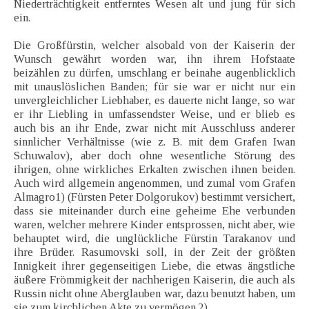
Niederträchtigkeit entferntes Wesen alt und jung für sich
ein.
Die Großfürstin, welcher alsobald von der Kaiserin der
Wunsch gewährt worden war, ihn ihrem Hofstaate
beizählen zu dürfen, umschlang er beinahe augenblicklich
mit unauslöslichen Banden; für sie war er nicht nur ein
unvergleichlicher Liebhaber, es dauerte nicht lange, so war
er ihr Liebling in umfassendster Weise, und er blieb es
auch bis an ihr Ende, zwar nicht mit Ausschluss anderer
sinnlicher Verhältnisse (wie z. B. mit dem Grafen Iwan
Schuwalov), aber doch ohne wesentliche Störung des
ihrigen, ohne wirkliches Erkalten zwischen ihnen beiden.
Auch wird allgemein angenommen, und zumal vom Grafen
Almagro1) (Fürsten Peter Dolgorukov) bestimmt versichert,
dass sie miteinander durch eine geheime Ehe verbunden
waren, welcher mehrere Kinder entsprossen, nicht aber, wie
behauptet wird, die unglückliche Fürstin Tarakanov und
ihre Brüder. Rasumovski soll, in der Zeit der größten
Innigkeit ihrer gegenseitigen Liebe, die etwas ängstliche
äußere Frömmigkeit der nachherigen Kaiserin, die auch als
Russin nicht ohne Aberglauben war, dazu benutzt haben, um
sie zum kirchlichen Akte zu vermögen.2)