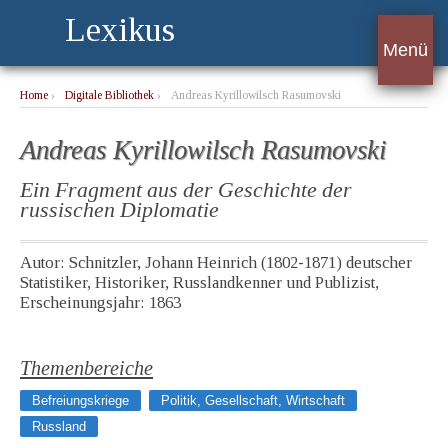
Lexikus
Menü
Home
›
Digitale Bibliothek
›
Andreas Kyrillowilsch Rasumovski
Andreas Kyrillowilsch Rasumovski
Ein Fragment aus der Geschichte der
russischen Diplomatie
Autor: Schnitzler, Johann Heinrich (1802-1871) deutscher
Statistiker, Historiker, Russlandkenner und Publizist,
Erscheinungsjahr: 1863
Themenbereiche
Befreiungskriege
Politik, Gesellschaft, Wirtschaft
Russland