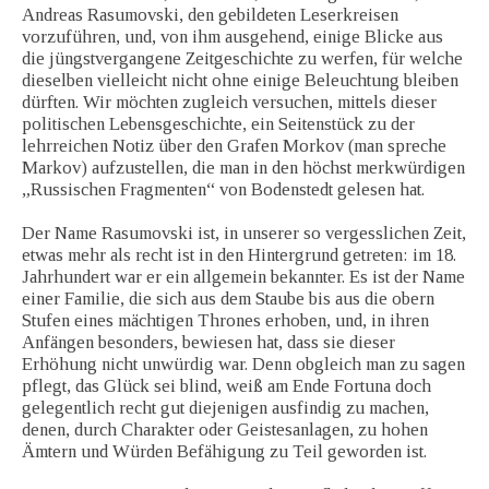
Andreas Rasumovski, den gebildeten Leserkreisen
vorzuführen, und, von ihm ausgehend, einige Blicke aus
die jüngstvergangene Zeitgeschichte zu werfen, für welche
dieselben vielleicht nicht ohne einige Beleuchtung bleiben
dürften. Wir möchten zugleich versuchen, mittels dieser
politischen Lebensgeschichte, ein Seitenstück zu der
lehrreichen Notiz über den Grafen Morkov (man spreche
Markov) aufzustellen, die man in den höchst merkwürdigen
„Russischen Fragmenten“ von Bodenstedt gelesen hat.
Der Name Rasumovski ist, in unserer so vergesslichen Zeit,
etwas mehr als recht ist in den Hintergrund getreten: im 18.
Jahrhundert war er ein allgemein bekannter. Es ist der Name
einer Familie, die sich aus dem Staube bis aus die obern
Stufen eines mächtigen Thrones erhoben, und, in ihren
Anfängen besonders, bewiesen hat, dass sie dieser
Erhöhung nicht unwürdig war. Denn obgleich man zu sagen
pflegt, das Glück sei blind, weiß am Ende Fortuna doch
gelegentlich recht gut diejenigen ausfindig zu machen,
denen, durch Charakter oder Geistesanlagen, zu hohen
Ämtern und Würden Befähigung zu Teil geworden ist.