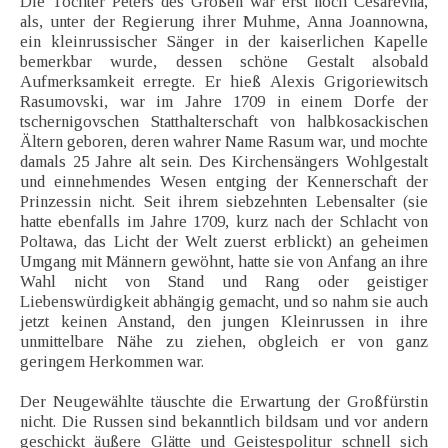
Die Tochter Peters des Großen war erst noch Cesarevna,
als, unter der Regierung ihrer Muhme, Anna Joannowna,
ein kleinrussischer Sänger in der kaiserlichen Kapelle
bemerkbar wurde, dessen schöne Gestalt alsobald
Aufmerksamkeit erregte. Er hieß Alexis Grigoriewitsch
Rasumovski, war im Jahre 1709 in einem Dorfe der
tschernigovschen Statthalterschaft von halbkosackischen
Ältern geboren, deren wahrer Name Rasum war, und mochte
damals 25 Jahre alt sein. Des Kirchensängers Wohlgestalt
und einnehmendes Wesen entging der Kennerschaft der
Prinzessin nicht. Seit ihrem siebzehnten Lebensalter (sie
hatte ebenfalls im Jahre 1709, kurz nach der Schlacht von
Poltawa, das Licht der Welt zuerst erblickt) an geheimen
Umgang mit Männern gewöhnt, hatte sie von Anfang an ihre
Wahl nicht von Stand und Rang oder geistiger
Liebenswürdigkeit abhängig gemacht, und so nahm sie auch
jetzt keinen Anstand, den jungen Kleinrussen in ihre
unmittelbare Nähe zu ziehen, obgleich er von ganz
geringem Herkommen war.
Der Neugewählte täuschte die Erwartung der Großfürstin
nicht. Die Russen sind bekanntlich bildsam und vor andern
geschickt äußere Glätte und Geistespolitur schnell sich