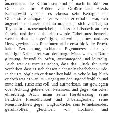
anzueignen; die Kleinrussen sind es noch in höherem
Grade als ihre Brüder von Großrussland. Alexis
Rasumovski verstand es ebenso sein Betragen der
Glücksstufe anzupassen zu welcher er erhoben war, sich
angenehm und anziehend zu machen, ja sich von Tag zu
Tag mehr einzuschmeicheln, sodass er Elisabeth an sich
fesselte und ihr unentbehrlich wurde. Dabei muss bemerkt
werden, dass sein gefälliges, taktvolles, seines und das
Herz gewinnendes Benehmen nicht etwa bloß die Frucht
kalter Berechnung, schlauen Eigennutzes oder gar
niedriger Kriecherei war; der junge Mann war von Natur
gutmütig, freundlich, offen, anschmiegend und leutselig.
Auch war es vorauszusehen, dass das Glück ihn nicht
verderben, dass er sich dessen nicht stolz überheben würde.
In der Tat, obgleich er demselben bald im Schoße lag, blieb
er doch was er war, im Umgang mit der Jugend fröhlich und
mitteilend, rücksichtsvoll und aufmerksam mit gewiegten
oder Achtung gebietenden Personen, und gegen das Alter
ehrerbietig. Auch nahm seine Herablassung, seine
herzliche Freundlichkeit und Unbefangenheit, seine
Menschlichkeit gegen Unglückliche, sein teilnehmendes,
gefühlvolles, gleichweit von Hochmut und