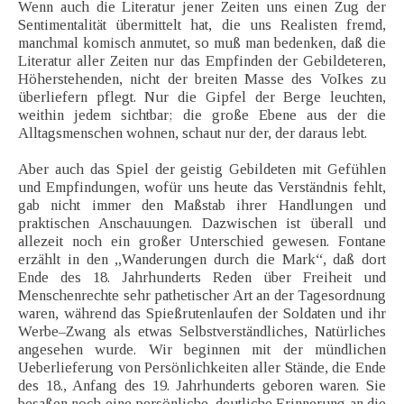
Wenn auch die Literatur jener Zeiten uns einen Zug der
Sentimentalität übermittelt hat, die uns Realisten fremd,
manchmal komisch anmutet, so muß man bedenken, daß die
Literatur aller Zeiten nur das Empfinden der Gebildeteren,
Höherstehenden, nicht der breiten Masse des VoIkes zu
überliefern pflegt. Nur die Gipfel der Berge leuchten,
weithin jedem sichtbar; die große Ebene aus der die
Alltagsmenschen wohnen, schaut nur der, der daraus lebt.
Aber auch das Spiel der geistig Gebildeten mit Gefühlen
und Empfindungen, wofür uns heute das Verständnis fehlt,
gab nicht immer den Maßstab ihrer Handlungen und
praktischen Anschauungen. Dazwischen ist überall und
allezeit noch ein großer Unterschied gewesen. Fontane
erzählt in den „Wanderungen durch die Mark“, daß dort
Ende des 18. Jahrhunderts Reden über Freiheit und
Menschenrechte sehr pathetischer Art an der Tagesordnung
waren, während das Spießrutenlaufen der Soldaten und ihr
Werbe–Zwang als etwas Selbstverständliches, Natürliches
angesehen wurde. Wir beginnen mit der mündlichen
Ueberlieferung von Persönlichkeiten aller Stände, die Ende
des 18., Anfang des 19. Jahrhunderts geboren waren. Sie
besaßen noch eine persönliche, deutliche Erinnerung an die