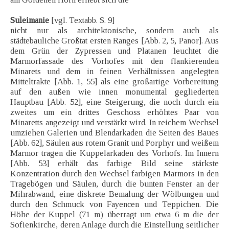
Suleimanie
[vgl. Textabb. S. 9]
nicht nur als architektonische, sondern auch als
städtebauliche Großtat ersten Ranges [Abb. 2, 5, Panor]. Aus
dem Grün der Zypressen und Platanen leuchtet die
Marmorfassade des Vorhofes mit den flankierenden
Minarets und dem in feinen Verhältnissen angelegten
Mitteltrakte [Abb. 1, 55] als eine großartige Vorbereitung
auf den außen wie innen monumental gegliederten
Hauptbau [Abb. 52], eine Steigerung, die noch durch ein
zweites um ein drittes Geschoss erhöhtes Paar von
Minaretts angezeigt und verstärkt wird. In reichem Wechsel
umziehen Galerien und Blendarkaden die Seiten des Baues
[Abb. 62], Säulen aus rotem Granit und Porphyr und weißem
Marmor tragen die Kuppelarkaden des Vorhofs. Im Innern
[Abb. 53] erhält das farbige Bild seine stärkste
Konzentration durch den Wechsel farbigen Marmors in den
Tragebögen und Säulen, durch die bunten Fenster an der
Mihrabwand, eine diskrete Bemalung der Wölbungen und
durch den Schmuck von Fayencen und Teppichen. Die
Höhe der Kuppel (71 m) überragt um etwa 6 m die der
Sofienkirche, deren Anlage durch die Einstellung seitlicher