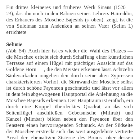
Ein drittes kleineres und früheres Werk Sinans (1520 —
23), das ihn noch in den Bahnen seines Lehrers Haïreddin,
des Erbauers des Moschee Bajesids (s. oben), zeigt, ist die
von Suleiman zum Andenken an seinen Vater (Selim I.)
errichtete
Selimie
(Abb. 54). Auch hier ist es wieder die Wahl des Platzes —
die Moschee erhebt sich durch Schaffung einer künstlichen
Terrasse auf einem Hügel mit prächtiger Aussicht auf das
Goldene Horn — , die den Meister erkennen lässt. Achtzehn
Säulenarkaden umgeben den durch seine alten Zypressen
charakterisierten Vorhof, die Stirnwand der Moschee selbst
ist durch schöne Fayencen geschmückt und lässt vor allem
in dem fein abgewogenen Hauptportal die Anlehnung an die
Moschee Bajesids erkennen. Der Hauptraum ist einfach, ein
durch eine Kuppel überdecktes Quadrat, an das sich
Seitenflügel anschließen. Gebetsnische (Mihrab) und
Kanzel (Mimbar) bilden neben den Fayencen über den
Fenstern einen hervorragenden Schmuck. An der Südseite
der Moschee erstreckt sich das weit ausgedehnte vertierte
Areal der ehemaligen Zisterne des Bonus, über dessen