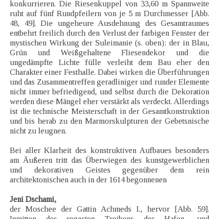
konkurrieren. Die Riesenkuppel von 33,60 m Spannweite
ruht auf fünf Rundpfeilern von je 5 m Durchmesser [Abb.
48, 49]. Die ungeheure Ausdehnung des Gesamtraumes
entbehrt freilich durch den Verlust der farbigen Fenster der
mystischen Wirkung der Suleimanie (s. oben); der in Blau,
Grün und Weißgehaltene Fliesendekor und die
ungedämpfte Lichte fülle verleiht dem Bau eher den
Charakter einer Festhalle. Dabei wirken die Überführungen
und das Zusammentreffen geradliniger und runder Elemente
nicht immer befriedigend, und selbst durch die Dekoration
werden diese Mängel eher verstärkt als verdeckt. Allerdings
ist die technische Meisterschaft in der Gesamtkonstruktion
und bis herab zu den Marmorskulpturen der Gebetsnische
nicht zu leugnen.
Bei aller Klarheit des konstruktiven Aufbaues besonders
am Äußeren tritt das Überwiegen des kunstgewerblichen
und dekorativen Geistes gegenüber dem rein
architektonischen auch in der 1614 begonnenen
Jeni Dschami,
der Moschee der Gattin Achmeds I., hervor [Abb. 59].
Inmitten des regesten Treibens des Hafen- und