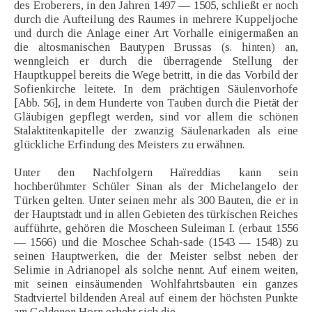
des Eroberers, in den Jahren 1497 — 1505, schließt er noch
durch die Aufteilung des Raumes in mehrere Kuppeljoche
und durch die Anlage einer Art Vorhalle einigermaßen an
die altosmanischen Bautypen Brussas (s. hinten) an,
wenngleich er durch die überragende Stellung der
Hauptkuppel bereits die Wege betritt, in die das Vorbild der
Sofienkirche leitete. In dem prächtigen Säulenvorhofe
[Abb. 56], in dem Hunderte von Tauben durch die Pietät der
Gläubigen gepflegt werden, sind vor allem die schönen
Stalaktitenkapitelle der zwanzig Säulenarkaden als eine
glückliche Erfindung des Meisters zu erwähnen.
Unter den Nachfolgern Haïreddias kann sein
hochberühmter Schüler Sinan als der Michelangelo der
Türken gelten. Unter seinen mehr als 300 Bauten, die er in
der Hauptstadt und in allen Gebieten des türkischen Reiches
aufführte, gehören die Moscheen Suleiman I. (erbaut 1556
— 1566) und die Moschee Schah-sade (1543 — 1548) zu
seinen Hauptwerken, die der Meister selbst neben der
Selimie in Adrianopel als solche nennt. Auf einem weiten,
mit seinen einsäumenden Wohlfahrtsbauten ein ganzes
Stadtviertel bildenden Areal auf einem der höchsten Punkte
am Goldenen Horn erhebt sich die