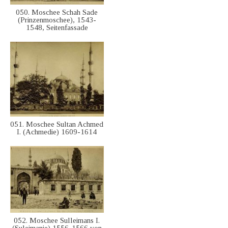
050. Moschee Schah Sade
(Prinzenmoschee), 1543-
1548, Seitenfassade
051. Moschee Sultan Achmed
I. (Achmedie) 1609-1614
052. Moschee Sulleimans I.
(Suleimanie) 1556-1566 von