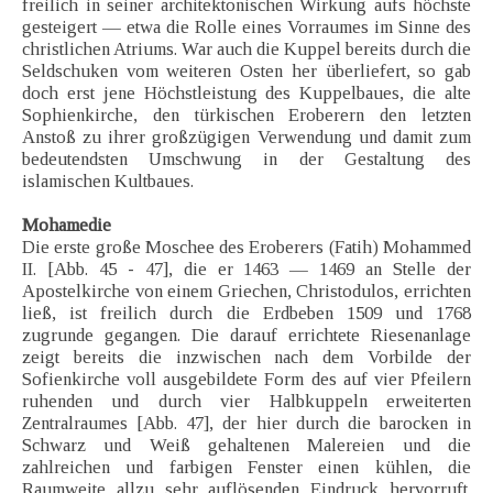
freilich in seiner architektonischen Wirkung aufs höchste
gesteigert — etwa die Rolle eines Vorraumes im Sinne des
christlichen Atriums. War auch die Kuppel bereits durch die
Seldschuken vom weiteren Osten her überliefert, so gab
doch erst jene Höchstleistung des Kuppelbaues, die alte
Sophienkirche, den türkischen Eroberern den letzten
Anstoß zu ihrer großzügigen Verwendung und damit zum
bedeutendsten Umschwung in der Gestaltung des
islamischen Kultbaues.
Mohamedie
Die erste große Moschee des Eroberers (Fatih) Mohammed
II. [Abb. 45 - 47], die er 1463 — 1469 an Stelle der
Apostelkirche von einem Griechen, Christodulos, errichten
ließ, ist freilich durch die Erdbeben 1509 und 1768
zugrunde gegangen. Die darauf errichtete Riesenanlage
zeigt bereits die inzwischen nach dem Vorbilde der
Sofienkirche voll ausgebildete Form des auf vier Pfeilern
ruhenden und durch vier Halbkuppeln erweiterten
Zentralraumes [Abb. 47], der hier durch die barocken in
Schwarz und Weiß gehaltenen Malereien und die
zahlreichen und farbigen Fenster einen kühlen, die
Raumweite allzu sehr auflösenden Eindruck hervorruft.