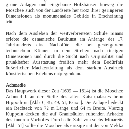
grüne Anlagen und eingebaute Holzhäuser hinweg die
Moschee auch von der Landseite her trotz ihrer geringeren
Dimensionen als monumentales Gebilde in Erscheinung
tritt.
Nach dem Ausleben der weitverbreiteten Schule Sinans
erlebte die osmanische Baukunst am Anfange des 17.
Jahrhunderts eine Nachblüte, die bei gesteigertem
technischem Können in dem Streben nach riesigen
Dimensionen und durch die Sucht nach Originalität und
prunkhafter Ausstattung freilich mehr dem Bedürfnis
äußerlicher Machtentfaltung als dem starken Ausdruck
künstlerischen Erlebens entgegenkam.
Achmedie
Das Hauptwerk dieser Zeit (1609 — 1614) ist die Moschee
Achmed I. an der Stelle des alten Kaiserpalastes beim
Hippodrom [Abb. 6, 48, 49, 51, Panor.]. Die Anlage bedeckt
ein Rechteck von 72 m Länge und 64 m Breite. Vierzig
Kuppeln decken die auf Granitsäulen ruhenden Arkaden
des inneren Vorhofes. Durch die Zahl von sechs Minaretts
[Abb. 51] sollte die Moschee als einzige mit der von Mekka