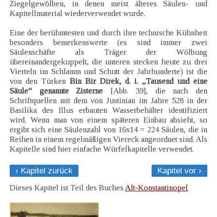
Ziegelgewölben, in denen meist älteres Säulen- und
Kapitellmaterial wiederverwendet wurde.
Eine der berühmtesten und durch ihre technische Kühnheit
besonders bemerkenswerte (es sind immer zwei
Säulenschäfte als Träger der Wölbung
übereinandergekuppelt, die unteren stecken heute zu drei
Vierteln im Schlamm und Schutt der Jahrhunderte) ist die
von den Türken
Bin Bir Direk, d. i. „Tausend und eine
Säule“ genannte Zisterne
[Abb. 39], die nach den
Schriftquellen mit dem von Justinian im Jahre 528 in der
Basilika des Illus erbauten Wasserbehälter identifiziert
wird. Wenn man von einem späteren Einbau absieht, so
ergibt sich eine Säulenzahl von 16x14 = 224 Säulen, die in
Reihen in einem regelmäßigen Viereck angeordnet sind. Als
Kapitelle sind hier einfache Würfelkapitelle verwendet.
‹ Kapitel zurück
Kapitel vor ›
Dieses Kapitel ist Teil des Buches
Alt-Konstantinopel