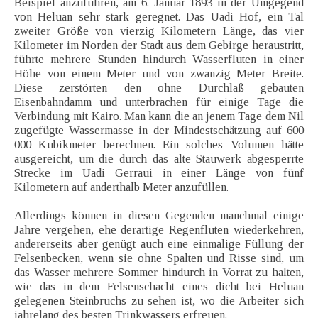
Beispiel anzuführen, am 6. Januar 1893 in der Umgegend
von Heluan sehr stark geregnet. Das Uadi Hof, ein Tal
zweiter Größe von vierzig Kilometern Länge, das vier
Kilometer im Norden der Stadt aus dem Gebirge heraustritt,
führte mehrere Stunden hindurch Wasserfluten in einer
Höhe von einem Meter und von zwanzig Meter Breite.
Diese zerstörten den ohne Durchlaß gebauten
Eisenbahndamm und unterbrachen für einige Tage die
Verbindung mit Kairo. Man kann die an jenem Tage dem Nil
zugefügte Wassermasse in der Mindestschätzung auf 600
000 Kubikmeter berechnen. Ein solches Volumen hätte
ausgereicht, um die durch das alte Stauwerk abgesperrte
Strecke im Uadi Gerraui in einer Länge von fünf
Kilometern auf anderthalb Meter anzufüllen.
Allerdings können in diesen Gegenden manchmal einige
Jahre vergehen, ehe derartige Regenfluten wiederkehren,
andererseits aber genügt auch eine einmalige Füllung der
Felsenbecken, wenn sie ohne Spalten und Risse sind, um
das Wasser mehrere Sommer hindurch in Vorrat zu halten,
wie das in dem Felsenschacht eines dicht bei Heluan
gelegenen Steinbruchs zu sehen ist, wo die Arbeiter sich
jahrelang des besten Trinkwassers erfreuen.