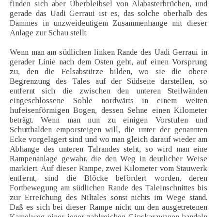
finden sich aber Überbleibsel von Alabasterbrüchen, und
gerade das Uadi Gerraui ist es, das solche oberhalb des
Dammes in unzweideutigem Zusammenhange mit dieser
Anlage zur Schau stellt.
Wenn man am südlichen linken Rande des Uadi Gerraui in
gerader Linie nach dem Osten geht, auf einen Vorsprung
zu, den die Felsabstürze bilden, wo sie die obere
Begrenzung des Tales auf der Südseite darstellen, so
entfernt sich die zwischen den unteren Steilwänden
eingeschlossene Sohle nordwärts in einem weiten
hufeisenförmigen Bogen, dessen Sehne einen Kilometer
beträgt. Wenn man nun zu einigen Vorstufen und
Schutthalden emporsteigen will, die unter der genannten
Ecke vorgelagert sind und wo man gleich darauf wieder am
Abhange des unteren Talrandes steht, so wird man eine
Rampenanlage gewahr, die den Weg in deutlicher Weise
markiert. Auf dieser Rampe, zwei Kilometer vom Stauwerk
entfernt, sind die Blöcke befördert worden, deren
Fortbewegung am südlichen Rande des Taleinschnittes bis
zur Erreichung des Niltales sonst nichts im Wege stand.
Daß es sich bei dieser Rampe nicht um den ausgetretenen
Kamelweg einer jener zahlreichen Gipskarawanen handeln