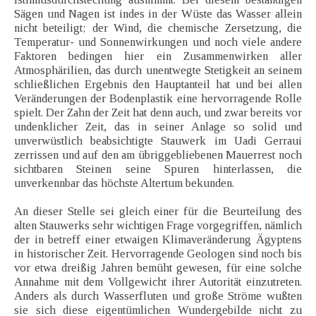
Sägen und Nagen ist indes in der Wüste das Wasser allein
nicht beteiligt; der Wind, die chemische Zersetzung, die
Temperatur- und Sonnenwirkungen und noch viele andere
Faktoren bedingen hier ein Zusammenwirken aller
Atmosphärilien, das durch unentwegte Stetigkeit an seinem
schließlichen Ergebnis den Hauptanteil hat und bei allen
Veränderungen der Bodenplastik eine hervorragende Rolle
spielt. Der Zahn der Zeit hat denn auch, und zwar bereits vor
undenklicher Zeit, das in seiner Anlage so solid und
unverwüstlich beabsichtigte Stauwerk im Uadi Gerraui
zerrissen und auf den am übriggebliebenen Mauerrest noch
sichtbaren Steinen seine Spuren hinterlassen, die
unverkennbar das höchste Altertum bekunden.
An dieser Stelle sei gleich einer für die Beurteilung des
alten Stauwerks sehr wichtigen Frage vorgegriffen, nämlich
der in betreff einer etwaigen Klimaveränderung Ägyptens
in historischer Zeit. Hervorragende Geologen sind noch bis
vor etwa dreißig Jahren bemüht gewesen, für eine solche
Annahme mit dem Vollgewicht ihrer Autorität einzutreten.
Anders als durch Wasserfluten und große Ströme wußten
sie sich diese eigentümlichen Wundergebilde nicht zu