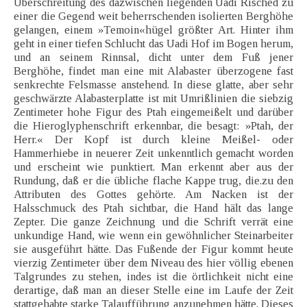
Überschreitung des dazwischen liegenden Uadi Risched zu
einer die Gegend weit beherrschenden isolierten Berghöhe
gelangen, einem »Temoin«hügel größter Art. Hinter ihm
geht in einer tiefen Schlucht das Uadi Hof im Bogen herum,
und an seinem Rinnsal, dicht unter dem Fuß jener
Berghöhe, findet man eine mit Alabaster überzogene fast
senkrechte Felsmasse anstehend. In diese glatte, aber sehr
geschwärzte Alabasterplatte ist mit Umrißlinien die siebzig
Zentimeter hohe Figur des Ptah eingemeißelt und darüber
die Hieroglyphenschrift erkennbar, die besagt: »Ptah, der
Herr.« Der Kopf ist durch kleine Meißel- oder
Hammerhiebe in neuerer Zeit unkenntlich gemacht worden
und erscheint wie punktiert. Man erkennt aber aus der
Rundung, daß er die übliche flache Kappe trug, die.zu den
Attributen des Gottes gehörte. Am Nacken ist der
Halsschmuck des Ptah sichtbar, die Hand hält das lange
Zepter. Die ganze Zeichnung und die Schrift verrät eine
unkundige Hand, wie wenn ein gewöhnlicher Steinarbeiter
sie ausgeführt hätte. Das Fußende der Figur kommt heute
vierzig Zentimeter über dem Niveau des hier völlig ebenen
Talgrundes zu stehen, indes ist die örtlichkeit nicht eine
derartige, daß man an dieser Stelle eine im Laufe der Zeit
stattgehabte starke Talaufführung anzunehmen hätte. Dieses