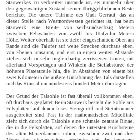
Stauwerkes zu verbreiten imstande ist, sei nunmehr über
den gegenwärtigen Zustand seiner übriggebliebenen Reste
berichtet. Die untere Talrinne des Uadi Gerraui, das an
dieser Stelle nach Westnordwesten gerichtet ist, hat beim
Stauwerk eine Breite von sechsundsechzig Metern
zwischen Felswänden von zwölf bis fünfzehn Metern
Höhe. Weiter oberhalb ist sie tiefer eingeschnitten. Oben am
Rande sind die Talufer auf weite Strecken durchaus eben,
von Ebenen umsäumt, und erst in einem weiten Abstande
ziehen sich in sehr ungleichartig zerrissenen Linien, mit
allerhand Vorsprüngen und Winkeln die Steilabstürze der
höheren Plateauteile hin, die in Abständen von einem bis
zwei Kilometern die äußere Umrahmung des Tals darstellen
und das Rinnsal um mindestens hundert Meter überragen.
Der Grund der Talsohle ist fast überall vollkommen eben,
oft durchaus geglättet. Beim Stauwerk besteht die Sohle aus
Felsplatten, auf denen loses Steingeröll und Steintrümmer
ausgebreitet sind. Fast in der mathematischen Mittellinie
zieht sich durch die Talsohle eine schmale zentrale Rinne,
die in die Felsplatten, auf denen die untersten Bruchsteine
des alten Mauerdammes ruhen, zwischen zwei und drei
Meter tief eingeschnitten erscheint und das langsame