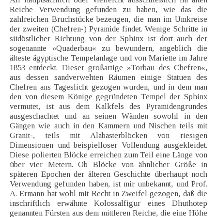
Reiche Verwendung gefunden zu haben, wie das die
zahlreichen Bruchstücke bezeugen, die man im Umkreise
der zweiten (Chefren-) Pyramide findet. Wenige Schritte in
südöstlicher Richtung von der Sphinx ist dort auch der
sogenannte »Quaderbau« zu bewundern, angeblich die
älteste ägyptische Tempelanlage und von Mariette im Jahre
1853 entdeckt. Dieser großartige »Torbau des Chefren«,
aus dessen sandverwehten Räumen einige Statuen des
Chefren ans Tageslicht gezogen wurden, und in dem man
den von diesem Könige gegründeten Tempel der Sphinx
vermutet, ist aus dem Kalkfels des Pyramidengrundes
ausgeschachtet und an seinen Wänden sowohl in den
Gängen wie auch in den Kammern und Nischen teils mit
Granit-, teils mit Alabasterblöcken von riesigen
Dimensionen und beispielloser Vollendung ausgekleidet.
Diese polierten Blöcke erreichen zum Teil eine Länge von
über vier Metern. Ob Blöcke von ähnlicher Größe in
späteren Epochen der älteren Geschichte überhaupt noch
Verwendung gefunden haben, ist mir unbekannt, und Prof.
A. Ermann hat wohl mit Recht in Zweifel gezogen, daß die
inschriftlich erwähnte Kolossalfigur eines Dhuthotep
genannten Fürsten aus dem mittleren Reiche, die eine Höhe