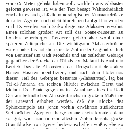
von 6,5 Meter gehabt haben soll, wirklich aus Alabaster
geformt gewesen ist, wie der Text besagt. Wahrscheinlich
erscheint es auch, daß die mineralogischen Kunstausdrücke
der alten Ägypter noch nicht hinreichend aufgeklärt worden
sind. Es werden auch Sarkophage aus Alabaster erwähnt.
Einen solchen größter Art soll das Soane-Museum zu
London beherbergen. Letzterer gehört aber wohl einer
späteren Zeitepoche an. Die wichtigsten Alabasterbrüche
waren indes bis auf die neueste Zeit in der Gegend östlich
von Benisuef (im Uadi Moathil) und am östlichen Gebirge
gegenüber der Strecke des Niltals von Melaui bis Assiut in
Betrieb. Das alte Alabastron, das Brugsch mit dem alten
Namen Hasuten identifiziert, und nach dem Ptolemäus
diesen Teil des Gebirges benannte (Alabastrites), lag bei
Tel-el-Amarna, am rechten Nilufer zwischen Derut und
Melaui. Es könnte gegen meine Annahme eines im Uadi
Gerraui befindlichen Alabasterbruchs in großem Maßstabe
der Einwand erhoben werden, daß die Blöcke des
Sphinxtempels aus jenen vorhin erwähnten südlicheren
Steinbrüchen Ägyptens hergenommen sein konnten, denn
so gut, wie man in den ältesten Zeiten bereits große
Granitblöcke von Syene herbeizuschaffen wußte, ebenso