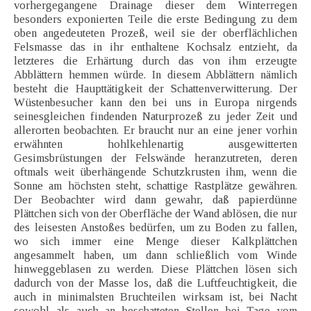
vorhergegangene Drainage dieser dem Winterregen
besonders exponierten Teile die erste Bedingung zu dem
oben angedeuteten Prozeß, weil sie der oberflächlichen
Felsmasse das in ihr enthaltene Kochsalz entzieht, da
letzteres die Erhärtung durch das von ihm erzeugte
Abblättern hemmen würde. In diesem Abblättern nämlich
besteht die Haupttätigkeit der Schattenverwitterung. Der
Wüstenbesucher kann den bei uns in Europa nirgends
seinesgleichen findenden Naturprozeß zu jeder Zeit und
allerorten beobachten. Er braucht nur an eine jener vorhin
erwähnten hohlkehlenartig ausgewitterten
Gesimsbrüstungen der Felswände heranzutreten, deren
oftmals weit überhängende Schutzkrusten ihm, wenn die
Sonne am höchsten steht, schattige Rastplätze gewähren.
Der Beobachter wird dann gewahr, daß papierdünne
Plättchen sich von der Oberfläche der Wand ablösen, die nur
des leisesten Anstoßes bedürfen, um zu Boden zu fallen,
wo sich immer eine Menge dieser Kalkplättchen
angesammelt haben, um dann schließlich vom Winde
hinweggeblasen zu werden. Diese Plättchen lösen sich
dadurch von der Masse los, daß die Luftfeuchtigkeit, die
auch in minimalsten Bruchteilen wirksam ist, bei Nacht
sowohl als auch an beschatteten Stellen bei Tage vom