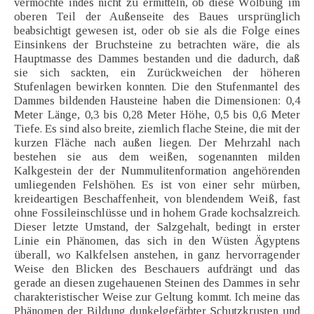
vermochte indes nicht zu ermitteln, ob diese Wölbung im
oberen Teil der Außenseite des Baues ursprünglich
beabsichtigt gewesen ist, oder ob sie als die Folge eines
Einsinkens der Bruchsteine zu betrachten wäre, die als
Hauptmasse des Dammes bestanden und die dadurch, daß
sie sich sackten, ein Zurückweichen der höheren
Stufenlagen bewirken konnten. Die den Stufenmantel des
Dammes bildenden Hausteine haben die Dimensionen: 0,4
Meter Länge, 0,3 bis 0,28 Meter Höhe, 0,5 bis 0,6 Meter
Tiefe. Es sind also breite, ziemlich flache Steine, die mit der
kurzen Fläche nach außen liegen. Der Mehrzahl nach
bestehen sie aus dem weißen, sogenannten milden
Kalkgestein der der Nummulitenformation angehörenden
umliegenden Felshöhen. Es ist von einer sehr mürben,
kreideartigen Beschaffenheit, von blendendem Weiß, fast
ohne Fossileinschlüsse und in hohem Grade kochsalzreich.
Dieser letzte Umstand, der Salzgehalt, bedingt in erster
Linie ein Phänomen, das sich in den Wüsten Ägyptens
überall, wo Kalkfelsen anstehen, in ganz hervorragender
Weise den Blicken des Beschauers aufdrängt und das
gerade an diesen zugehauenen Steinen des Dammes in sehr
charakteristischer Weise zur Geltung kommt. Ich meine das
Phänomen der Bildung dunkelgefärbter Schutzkrusten und