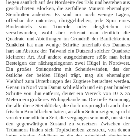
liegen sämtlich auf der Nordseite des Tals und bestehen aus
geschichteten Blöcken, die zerfallene Mauern ehemaliger
Steinhütten andeuten. Es sind nur noch wenige Lagen,
offenbar die untersten, übriggeblieben, jede Spur eines
Bindemittels von Tonerde oder dergleichen ist
verschwunden, wohl aber erkennt man deutlich die
Quadrate und Abteilungen im Grundriß der Baulichkeiten.
Zunächst hat man wenige Schritte unterhalb des Dammes
hart am Absturz der Talwand ein Dutzend solcher Quadrate
kleinerer Art. Auf andere ausgedehntere stößt man beim
Besteigen der nächstgelegenen zwei Hügel in Nordwest.
Ein großes Steinquadrat mit Scheidewänden, das der
östliche der beiden Hügel trägt, mag als ehemaliger
Viehhof zum Unterbringen der Zugtiere betrachtet werden.
Genau in Nord vom Damm schließlich und ein paar hundert
Schritte von ihm entfernt, deutet ein Viereck von 10 X 35
Metern ein größeres Wohngebäude an. Die tiefe Bräunung,
die alle diese Steinblöcke, die doch ursprünglich auch ihre
frischen Bruchflächen hatten, an allen Seiten zeigen, spricht
von der unendlichen Zeit, die vergangen sein muß, um sie in
den gegenwärtigen Zustand zu versetzen. Zwischen der
Trümmern finden sich Topfscherben zerstreut, von denen
keine einzige Anklänge an die der griechisch-römischen