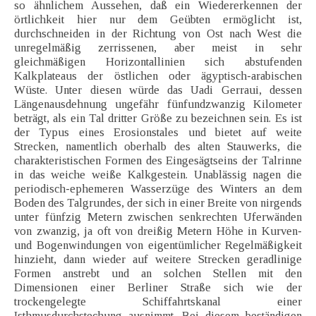
so ähnlichem Aussehen, daß ein Wiedererkennen der
örtlichkeit hier nur dem Geübten ermöglicht ist,
durchschneiden in der Richtung von Ost nach West die
unregelmäßig zerrissenen, aber meist in sehr
gleichmäßigen Horizontallinien sich abstufenden
Kalkplateaus der östlichen oder ägyptisch-arabischen
Wüste. Unter diesen würde das Uadi Gerraui, dessen
Längenausdehnung ungefähr fünfundzwanzig Kilometer
beträgt, als ein Tal dritter Größe zu bezeichnen sein. Es ist
der Typus eines Erosionstales und bietet auf weite
Strecken, namentlich oberhalb des alten Stauwerks, die
charakteristischen Formen des Eingesägtseins der Talrinne
in das weiche weiße Kalkgestein. Unablässig nagen die
periodisch-ephemeren Wasserzüge des Winters an dem
Boden des Talgrundes, der sich in einer Breite von nirgends
unter fünfzig Metern zwischen senkrechten Uferwänden
von zwanzig, ja oft von dreißig Metern Höhe in Kurven-
und Bogenwindungen von eigentümlicher Regelmäßigkeit
hinzieht, dann wieder auf weitere Strecken geradlinige
Formen anstrebt und an solchen Stellen mit den
Dimensionen einer Berliner Straße sich wie der
trockengelegte Schiffahrtskanal einer
Isthmusdurchstechung ausnimmt. Bei diesem beständigen