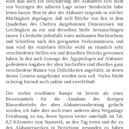
wird man auch zur Beschaffung des Alabasters sich nicht
von Vorzügen der näheren Lage seiner Steinbrüche habe
leiten lassen. Nun ist aber der Alabaster nirgends in solcher
Mächtigkeit abgelagert, daß sich Blöcke von den in dem
Quaderbau des Chefren dargebotenen Dimensionen mit
Leichtigkeit an ein und derselben Stelle herausschlagen
lassen. Es bedurfte jedenfalls eines mühsamen Nachsuchens
und Schürfens nach den geeigneten Vorkommnissen, und
man wird die einzelnen Blöcke wohl an räumlich sehr
verschiedenen Stellen ein und desselben Bezirks gewonnen
haben. In den nach Aussage der Ägyptologen auf Alabaster
gedeuteten Angaben der alten Inschriften sind überdies ganz
verschiedene Namen von Örtlichkeiten angeführt, an denen
dieses Gestein ausgebeutet worden sein soll. Vieles bleibt
in bezug hierauf noch unklar und zweifelhaft.
Der vorhin erwähnten Rampe ist bereits als eines
Beweismittels für die Annahme des dortigen
Massenbetriebs der alten Alabasterausbeutung gedacht
worden, ich habe aber noch einer anderen alten Weganlage
Erwähnung zu tun, deren Spuren weiter unterhalb im Tal,
8,5 Kilometer vom Stauwerk, an den Tag treten und die zu
den Alabasterwerken in Beziehung gestanden zu haben