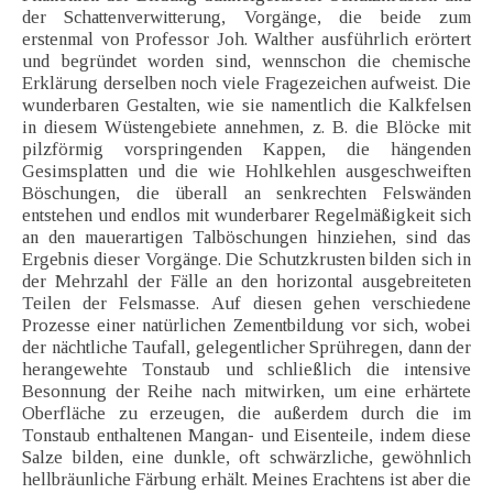
der Schattenverwitterung, Vorgänge, die beide zum
erstenmal von Professor Joh. Walther ausführlich erörtert
und begründet worden sind, wennschon die chemische
Erklärung derselben noch viele Fragezeichen aufweist. Die
wunderbaren Gestalten, wie sie namentlich die Kalkfelsen
in diesem Wüstengebiete annehmen, z. B. die Blöcke mit
pilzförmig vorspringenden Kappen, die hängenden
Gesimsplatten und die wie Hohlkehlen ausgeschweiften
Böschungen, die überall an senkrechten Felswänden
entstehen und endlos mit wunderbarer Regelmäßigkeit sich
an den mauerartigen Talböschungen hinziehen, sind das
Ergebnis dieser Vorgänge. Die Schutzkrusten bilden sich in
der Mehrzahl der Fälle an den horizontal ausgebreiteten
Teilen der Felsmasse. Auf diesen gehen verschiedene
Prozesse einer natürlichen Zementbildung vor sich, wobei
der nächtliche Taufall, gelegentlicher Sprühregen, dann der
herangewehte Tonstaub und schließlich die intensive
Besonnung der Reihe nach mitwirken, um eine erhärtete
Oberfläche zu erzeugen, die außerdem durch die im
Tonstaub enthaltenen Mangan- und Eisenteile, indem diese
Salze bilden, eine dunkle, oft schwärzliche, gewöhnlich
hellbräunliche Färbung erhält. Meines Erachtens ist aber die