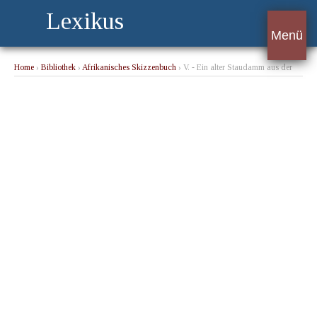
Lexikus
Menü
Home
›
Bibliothek
›
Afrikanisches Skizzenbuch
› V. - Ein alter Staudamm aus der
Pyramidenzeit