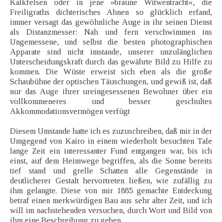
Kalkfelsen oder in jene »braune Witwentracht«, die
Freiligraths dichterisches Ahnen so glücklich erfand,
immer versagt das gewöhnliche Auge in ihr seinen Dienst
als Distanzmesser: Nah und fern verschwimmen ins
Ungemessene, und selbst die besten photographischen
Apparate sind nicht imstande, unserer unzulänglichen
Unterscheidungskraft durch das gewährte Bild zu Hilfe zu
kommen. Die Wüste erweist sich eben als die große
Schaubühne der optischen Täuschungen, und gewiß ist, daß
nur das Auge ihrer ureingesessenen Bewohner über ein
vollkommeneres und besser geschultes
Akkommodationsvermögen verfügt
Diesem Umstande hatte ich es zuzuschreiben, daß mir in der
Umgegend von Kairo in einem wiederholt besuchten Tale
lange Zeit ein interessanter Fund entgangen war, bis ich
einst, auf dem Heimwege begriffen, als die Sonne bereits
tief stand und grelle Schatten alle Gegenstände in
deutlicherer Gestalt hervortreten ließen, wie zufällig zu
ihm gelangte. Diese von mir 1885 gemachte Entdeckung
betraf einen merkwürdigen Bau aus sehr alter Zeit, und ich
will im nachstehenden versuchen, durch Wort und Bild von
ihm eine Beschreibung zu geben.