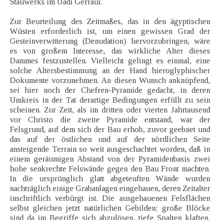
Stauwerks im Uadi Gerraui.
Zur Beurteilung des Zeitmaßes, das in den ägyptischen
Wüsten erforderlich ist, um einen gewissen Grad der
Gesteinverwitterung (Denudation) hervorzubringen, wäre
es von großem Interesse, das wirkliche Alter dieses
Dammes festzustellen. Vielleicht gelingt es einmal, eine
solche Altersbestimmung an der Hand hieroglyphischer
Dokumente vorzunehmen. An diesen Wunsch anknüpfend,
sei hier noch der Chefren-Pyramide gedacht, in deren
Umkreis in der Tat derartige Bedingungen erfüllt zu sein
scheinen. Zur Zeit, als im dritten oder vierten Jahrtausend
vor Christo die zweite Pyramide entstand, war der
Felsgrund, auf dem sich der Bau erhob, zuvor geebnet und
das auf der östlichen und auf der nördlichen Seite
ansteigende Terrain so weit ausgeschachtet worden, daß in
einem geräumigen Abstand von der Pyramidenbasis zwei
hohe senkrechte Felswände gegen den Bau Front machten.
In die ursprünglich glatt abgeteuften Wände wurden
nachträglich einige Grabanlagen eingehauen, deren Zeitalter
inschriftlich verbürgt ist. Die ausgehauenen Felsflächen
selbst gleichen jetzt natürlichen Gebilden; große Blöcke
sind da im Begriffe sich abzulösen, tiefe Spalten klaften,