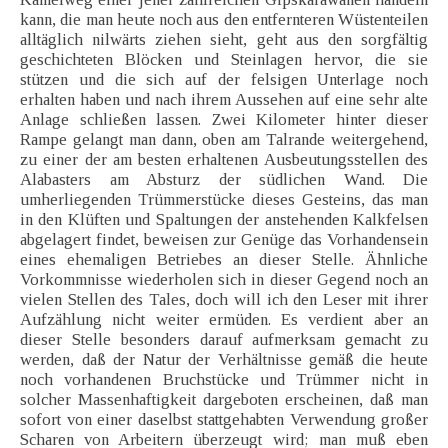
kann, die man heute noch aus den entfernteren Wüstenteilen
alltäglich nilwärts ziehen sieht, geht aus den sorgfältig
geschichteten Blöcken und Steinlagen hervor, die sie
stützen und die sich auf der felsigen Unterlage noch
erhalten haben und nach ihrem Aussehen auf eine sehr alte
Anlage schließen lassen. Zwei Kilometer hinter dieser
Rampe gelangt man dann, oben am Talrande weitergehend,
zu einer der am besten erhaltenen Ausbeutungsstellen des
Alabasters am Absturz der südlichen Wand. Die
umherliegenden Trümmerstücke dieses Gesteins, das man
in den Klüften und Spaltungen der anstehenden Kalkfelsen
abgelagert findet, beweisen zur Genüge das Vorhandensein
eines ehemaligen Betriebes an dieser Stelle. Ähnliche
Vorkommnisse wiederholen sich in dieser Gegend noch an
vielen Stellen des Tales, doch will ich den Leser mit ihrer
Aufzählung nicht weiter ermüden. Es verdient aber an
dieser Stelle besonders darauf aufmerksam gemacht zu
werden, daß der Natur der Verhältnisse gemäß die heute
noch vorhandenen Bruchstücke und Trümmer nicht in
solcher Massenhaftigkeit dargeboten erscheinen, daß man
sofort von einer daselbst stattgehabten Verwendung großer
Scharen von Arbeitern überzeugt wird; man muß eben