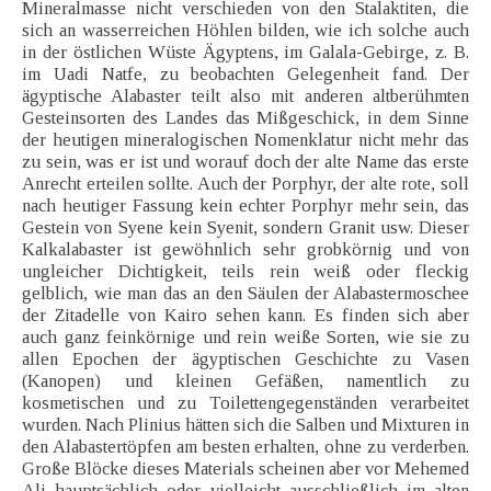
Mineralmasse nicht verschieden von den Stalaktiten, die
sich an wasserreichen Höhlen bilden, wie ich solche auch
in der östlichen Wüste Ägyptens, im Galala-Gebirge, z. B.
im Uadi Natfe, zu beobachten Gelegenheit fand. Der
ägyptische Alabaster teilt also mit anderen altberühmten
Gesteinsorten des Landes das Mißgeschick, in dem Sinne
der heutigen mineralogischen Nomenklatur nicht mehr das
zu sein, was er ist und worauf doch der alte Name das erste
Anrecht erteilen sollte. Auch der Porphyr, der alte rote, soll
nach heutiger Fassung kein echter Porphyr mehr sein, das
Gestein von Syene kein Syenit, sondern Granit usw. Dieser
Kalkalabaster ist gewöhnlich sehr grobkörnig und von
ungleicher Dichtigkeit, teils rein weiß oder fleckig
gelblich, wie man das an den Säulen der Alabastermoschee
der Zitadelle von Kairo sehen kann. Es finden sich aber
auch ganz feinkörnige und rein weiße Sorten, wie sie zu
allen Epochen der ägyptischen Geschichte zu Vasen
(Kanopen) und kleinen Gefäßen, namentlich zu
kosmetischen und zu Toilettengegenständen verarbeitet
wurden. Nach Plinius hätten sich die Salben und Mixturen in
den Alabastertöpfen am besten erhalten, ohne zu verderben.
Große Blöcke dieses Materials scheinen aber vor Mehemed
Ali hauptsächlich oder vielleicht ausschließlich im alten