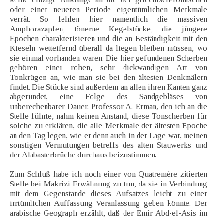
oder einer neueren Periode eigentümlichen Merkmale
verrät. So fehlen hier namentlich die massiven
Amphorazapfen, tönerne Kegelstücke, die jüngere
Epochen charakterisieren und die an Beständigkeit mit den
Kieseln wetteifernd überall da liegen bleiben müssen, wo
sie einmal vorhanden waren. Die hier gefundenen Scherben
gehören einer rohen, sehr dickwandigen Art von
Tonkrügen an, wie man sie bei den ältesten Denkmälern
findet. Die Stücke sind außerdem an allen ihren Kanten ganz
abgerundet, eine Folge des Sandgebläses von
unberechenbarer Dauer. Professor A. Erman, den ich an die
Stelle führte, nahm keinen Anstand, diese Tonscherben für
solche zu erklären, die alle Merkmale der ältesten Epoche
an den Tag legen, wie er denn auch in der Lage war, meinen
sonstigen Vermutungen betreffs des alten Stauwerks und
der Alabasterbrüche durchaus beizustimmen.
Zum Schluß habe ich noch einer von Quatremère zitierten
Stelle bei Makrizi Erwähnung zu tun, da sie in Verbindung
mit dem Gegenstande dieses Aufsatzes leicht zu einer
irrtümlichen Auffassung Veranlassung geben könnte. Der
arabische Geograph erzählt, daß der Emir Abd-el-Asis im