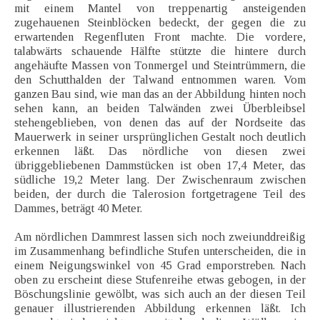
mit einem Mantel von treppenartig ansteigenden
zugehauenen Steinblöcken bedeckt, der gegen die zu
erwartenden Regenfluten Front machte. Die vordere,
talabwärts schauende Hälfte stützte die hintere durch
angehäufte Massen von Tonmergel und Steintrümmern, die
den Schutthalden der Talwand entnommen waren. Vom
ganzen Bau sind, wie man das an der Abbildung hinten noch
sehen kann, an beiden Talwänden zwei Überbleibsel
stehengeblieben, von denen das auf der Nordseite das
Mauerwerk in seiner ursprünglichen Gestalt noch deutlich
erkennen läßt. Das nördliche von diesen zwei
übriggebliebenen Dammstücken ist oben 17,4 Meter, das
südliche 19,2 Meter lang. Der Zwischenraum zwischen
beiden, der durch die Talerosion fortgetragene Teil des
Dammes, beträgt 40 Meter.
Am nördlichen Dammrest lassen sich noch zweiunddreißig
im Zusammenhang befindliche Stufen unterscheiden, die in
einem Neigungswinkel von 45 Grad emporstreben. Nach
oben zu erscheint diese Stufenreihe etwas gebogen, in der
Böschungslinie gewölbt, was sich auch an der diesen Teil
genauer illustrierenden Abbildung erkennen läßt. Ich